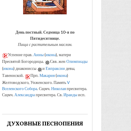
День постный.
Седмица 10-я по
Пятидесятнице.
Пища с растительным маслом.
Успение прав.
Анны
(
икона
), матери
Пресвятой Богородицы.
Свв. жен
Олимпиады
(
икона
) диакониссы
и
Евпраксии
девы,
Тавеннской.
Прп.
Макария
(
икона
)
Желтоводского, Унженского. Память
V
Вселенского Собора
. Сщмч.
Николая
пресвитера.
Сщмч.
Александра
пресвитера. Св.
Ираиды
исп.
ДУХОВНЫЕ ПЕСНОПЕНИЯ