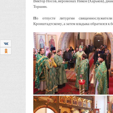
Виктор Носов, иеромонах Никон (Харьков), диа
Торшин.
П
о отпусте литургии священнослужител
Кронштадтскому, а затем владыка обратился к 
0
0