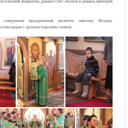
кон Евгений Ковригин, диакон Олег Леонов и диакон Дмитрий
и совершили праздничный молебен святому Иоанну
богомольцам с архипастырским словом.