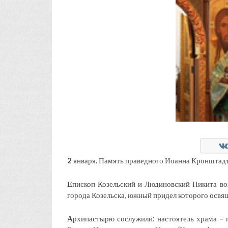
2
января. Память праведного Иоанна Кронштадт
Е
пископ Козельский и Людиновский Никита во
города Козельска, южный придел которого освя
А
рхипастырю сослужили: настоятель храма – 