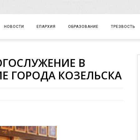
НОВОСТИ
ЕПАРХИЯ
ОБРАЗОВАНИЕ
ТРЕЗВОСТЬ
АРХИЕРЕЙ
ПРАВОСЛАВНАЯ ГИМНАЗИЯ
СОБЫТИЯ
ОГОСЛУЖЕНИЕ В
ЕПАРХИАЛЬНОЕ УПРАВЛЕНИЕ
ЦЕНТР «ВОЗРОЖДЕНИЕ»
ДОКУМЕНТЫ
Е ГОРОДА КОЗЕЛЬСКА
ДОКУМЕНТЫ
ДЕТСКИЙ ТУРИЗМ
ЗАМЕТКИ
ЕПАРХИАЛЬНЫЕ ОТДЕЛЫ
ДУХОВЕНСТВО
БЛАГОЧИНИЯ
ХРАМЫ И МОНАСТЫРИ
МАТЕРИАЛЫ