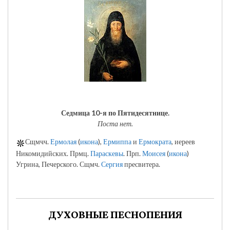
Седмица 10-я по Пятидесятнице.
Поста нет.
Сщмчч.
Ермолая
(
икона
),
Ермиппа
и
Ермократа
, иереев
Никомидийских. Прмц.
Параскевы
. Прп.
Моисея
(
икона
)
Угрина, Печерского. Сщмч.
Сергия
пресвитера.
ДУХОВНЫЕ ПЕСНОПЕНИЯ