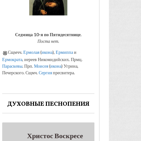
Седмица 10-я по Пятидесятнице.
Поста нет.
Сщмчч.
Ермолая
(
икона
),
Ермиппа
и
Ермократа
, иереев Никомидийских. Прмц.
Параскевы
. Прп.
Моисея
(
икона
) Угрина,
Печерского. Сщмч.
Сергия
пресвитера.
ДУХОВНЫЕ ПЕСНОПЕНИЯ
Христос Воскресе