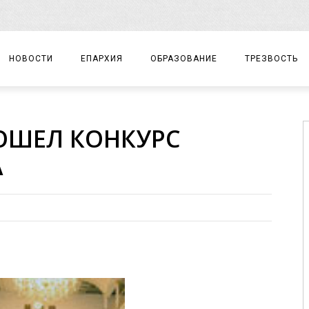
НОВОСТИ
ЕПАРХИЯ
ОБРАЗОВАНИЕ
ТРЕЗВОСТЬ
АРХИЕРЕЙ
ПРАВОСЛАВНАЯ ГИМНАЗИЯ
СОБЫТИЯ
ОШЕЛ КОНКУРС
ЕПАРХИАЛЬНОЕ УПРАВЛЕНИЕ
ЦЕНТР «ВОЗРОЖДЕНИЕ»
ДОКУМЕНТЫ
А
ДОКУМЕНТЫ
ДЕТСКИЙ ТУРИЗМ
ЗАМЕТКИ
ЕПАРХИАЛЬНЫЕ ОТДЕЛЫ
ДУХОВЕНСТВО
БЛАГОЧИНИЯ
ХРАМЫ И МОНАСТЫРИ
МАТЕРИАЛЫ