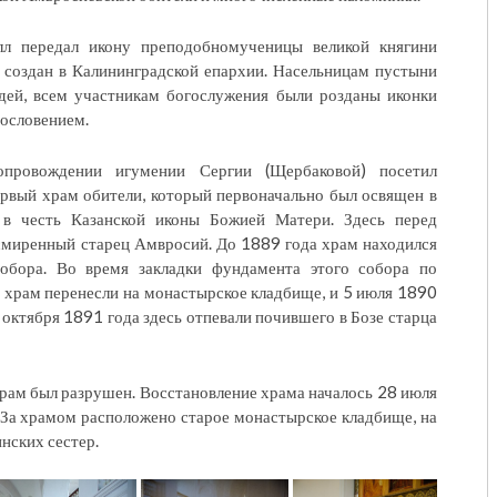
л передал икону преподобномученицы великой княгини
л создан в Калининградской епархии. Насельницам пустыни
ей, всем участникам богослужения были розданы иконки
ословением.
провождении игумении Сергии (Щербаковой) посетил
рвый храм обители, который первоначально был освящен в
в честь Казанской иконы Божией Матери. Здесь перед
смиренный старец Амвросий. До 1889 года храм находился
обора. Во время закладки фундамента этого собора по
храм перенесли на монастырское кладбище, и 5 июля 1890
 октября 1891 года здесь отпевали почившего в Бозе старца
храм был разрушен. Восстановление храма началось 28 июля
 За храмом расположено старое монастырское кладбище, на
нских сестер.