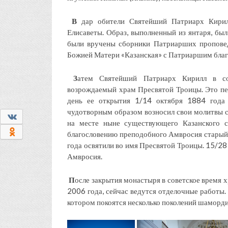
В
дар обители Святейший Патриарх Кирил
Елисаветы. Образ, выполненный из янтаря, бы
были вручены сборники Патриарших проповед
Божией Матери «Казанская» с Патриаршим благ
З
атем Святейший Патриарх Кирилл в со
возрождаемый храм Пресвятой Троицы. Это пе
день ее открытия 1/14 октября 1884 года 
чудотворным образом возносил свои молитвы 
0
на месте ныне существующего Казанского с
0
благословению преподобного Амвросия старый 
года освятили во имя Пресвятой Троицы. 15/28
Амвросия.
П
осле закрытия монастыря в советское время 
2006 года, сейчас ведутся отделочные работы.
котором покоятся несколько поколений шаморди