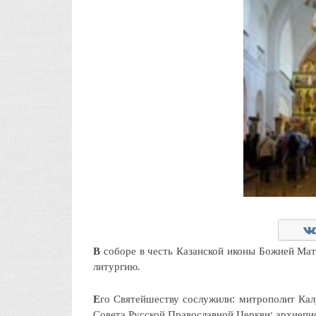
В
соборе в честь Казанской иконы Божией Ма
литургию.
Е
го Святейшеству сослужили: митрополит Кал
Совета Русской Православной Церкви; архиеп