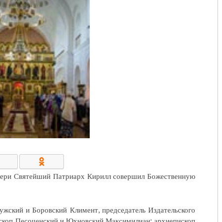
КОНТАКТЫ/РЕКВИЗИТЫ
тери Святейший Патриарх Кирилл совершил Божественную
ужский и Боровский Климент, председатель Издательского
ископ Песоченский и Юхновский Максимилиан; архиепископ