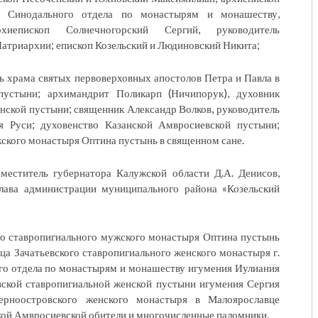
ль Синодального отдела по монастырям и монашеству,
хиепископ Солнечногорский Сергий, руководитель
атриархии; епископ Козельский и Людиновский Никита;
ь храма святых первоверховных апостолов Петра и Павла в
устыни; архимандрит Поликарп (Ничипорук), духовник
нской пустыни; священник Александр Волков, руководитель
я Руси; духовенство Казанской Амвросиевской пустыни;
ского монастыря Оптина пустынь в священном сане.
аместитель губернатора Калужской области Д.А. Денисов,
глава администрации муниципального района «Козельский
го ставропигиального мужского монастыря Оптина пустынь
ца Зачатьевского ставропигиального женского монастыря г.
го отдела по монастырям и монашеству игумения Иулиания
вской ставропигиальной женской пустыни игумения Сергия
Черноостровского женского монастыря в Малоярославце
кой Амвросиевской обители и многочисленные паломники.