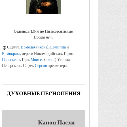
Седмица 10-я по Пятидесятнице.
Поста нет.
Сщмчч.
Ермолая
(
икона
),
Ермиппа
и
Ермократа
, иереев Никомидийских. Прмц.
Параскевы
. Прп.
Моисея
(
икона
) Угрина,
Печерского. Сщмч.
Сергия
пресвитера.
ДУХОВНЫЕ ПЕСНОПЕНИЯ
Канон Пасхи