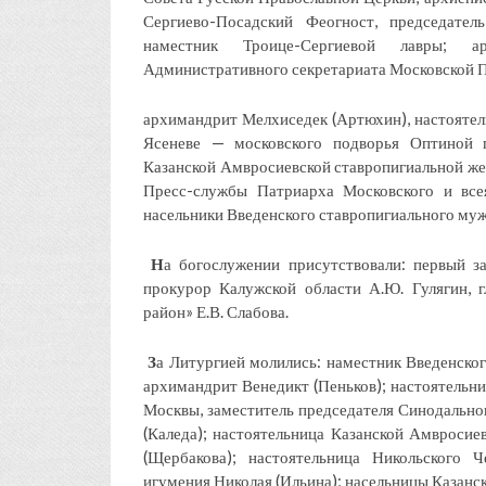
Сергиево-Посадский Феогност, председате
наместник Троице-Сергиевой лавры; ар
Административного секретариата Московской П
архимандрит Мелхиседек (Артюхин), настоятел
Ясеневе — московского подворья Оптиной п
Казанской Амвросиевской ставропигиальной же
Пресс-службы Патриарха Московского и все
насельники Введенского ставропигиального муж
Н
а богослужении присутствовали: первый з
прокурор Калужской области А.Ю. Гулягин, 
район» Е.В. Слабова.
З
а Литургией молились: наместник Введенско
архимандрит Венедикт (Пеньков); настоятельни
Москвы, заместитель председателя Синодально
(Каледа); настоятельница Казанской Амвросие
(Щербакова); настоятельница Никольского 
игумения Николая (Ильина); насельницы Казанс