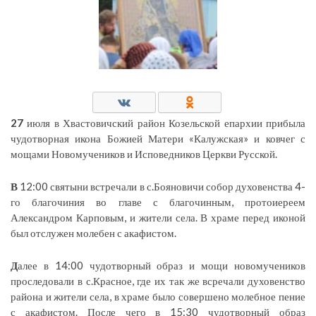
27
июля в Хвастовичский район Козельской епархии прибыла
чудотворная икона Божией Матери «Калужская» и ковчег с
мощами Новомучеников и Исповедников Церкви Русской.
В
12:00 святыни встречали в с.Бояновичи собор духовенства 4-
го благочиния во главе с благочинным, протоиереем
Александром Карповым, и жители села. В храме перед иконой
был отслужен молебен с акафистом.
Д
алее в 14:00 чудотворный образ и мощи новомучеников
проследовали в с.Красное, где их так же всречали духовенство
района и жители села, в храме было совершено молебное пение
с акафистом. После чего в 15:30 чудотворный образ