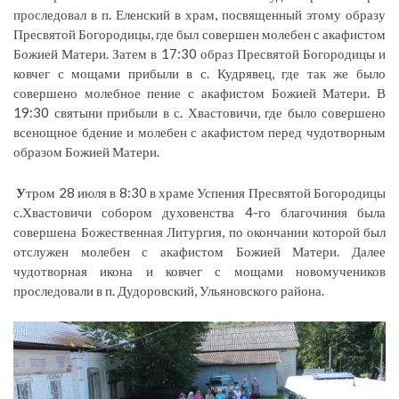
проследовал в п. Еленский в храм, посвященный этому образу
Пресвятой Богородицы, где был совершен молебен с акафистом
Божией Матери. Затем в 17:30 образ Пресвятой Богородицы и
ковчег с мощами прибыли в с. Кудрявец, где так же было
совершено молебное пение с акафистом Божией Матери. В
19:30 святыни прибыли в с. Хвастовичи, где было совершено
всенощное бдение и молебен с акафистом перед чудотворным
образом Божией Матери.
У
тром 28 июля в 8:30 в храме Успения Пресвятой Богородицы
с.Хвастовичи собором духовенства 4-го благочиния была
совершена Божественная Литургия, по окончании которой был
отслужен молебен с акафистом Божией Матери. Далее
чудотворная икона и ковчег с мощами новомучеников
проследовали в п. Дудоровский, Ульяновского района.