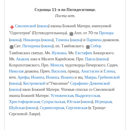
Седмица 11-я по Пятидесятнице.
Поста нет.
Смоленской
(
икона
) иконы Божией Матери, именуемой
"Одигитрия" (Путеводительница).
Апп. от 70-ти
Прохора
(
икона
),
Никанора
(
икона
),
Тимона
(
икона
) и
Пармена
диаконов.
Свт.
Питирима
(
икона
), еп. Тамбовского.
Собор
Тамбовских святых. Мч.
Иулиана
. Мч.
Евстафия
Анкирского.
Мч.
Акакия
, иже в Милете Карийском. Прп.
Павла
(
икона
)
Ксиропотамского. Прп.
Моисея
, чудотворца Печерского. Сщмч.
Николая
диакона. Прмч.
Василия
, прмцц.
Анастасии
и
Елены
,
мчч.
Арефы
,
Иоанна
,
Иоанна
,
Иоанна
и мц.
Мавры
.
Гребневской
(
икона
),
Костромской
и"Умиление"
Серафимо-Дивеевской
(
икона
) икон Божией Матери. Чтимые списки со Смоленской
иконы Божией Матери:
Устюженская
,
Выдропусская
,
Христофоровская
,
Супрасльская
,
Югская
(
икона
),
Игрицкая
,
Шуйская
(
икона
),
Седмиезерная
,
Сергиевская
(в Троице-
Сергиевой Лавре).