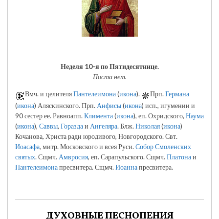
Неделя 10-я по Пятидесятнице.
Поста нет.
Вмч. и целителя
Пантелеимона
(
икона
).
Прп.
Германа
(
икона
) Аляскинского. Прп.
Анфисы
(
икона
) исп., игумении и
90 сестер ее. Равноапп.
Климента
(
икона
), еп. Охридского,
Наума
(
икона
),
Саввы
,
Горазда
и
Ангеляра
. Блж.
Николая
(
икона
)
Кочанова, Христа ради юродивого, Новгородского. Свт.
Иоасафа
, митр. Московского и всея Руси.
Собор Смоленских
святых
. Сщмч.
Амвросия
, еп. Сарапульского. Сщмч.
Платона
и
Пантелеимона
пресвитера. Сщмч.
Иоанна
пресвитера.
ДУХОВНЫЕ ПЕСНОПЕНИЯ