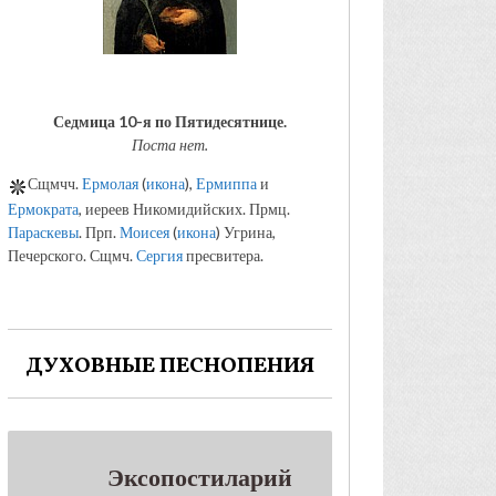
Седмица 10-я по Пятидесятнице.
Поста нет.
Сщмчч.
Ермолая
(
икона
),
Ермиппа
и
Ермократа
, иереев Никомидийских. Прмц.
Параскевы
. Прп.
Моисея
(
икона
) Угрина,
Печерского. Сщмч.
Сергия
пресвитера.
ДУХОВНЫЕ ПЕСНОПЕНИЯ
Эксопостиларий