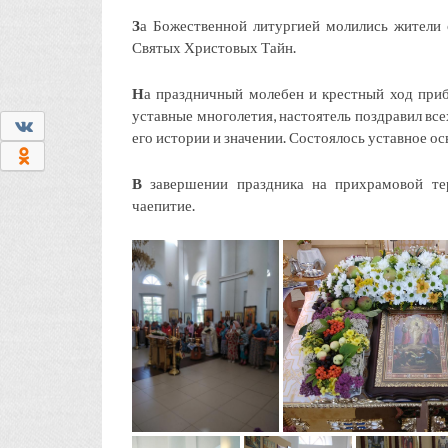
З
а Божественной литургией молились жители
Святых Христовых Тайн.
Н
а праздничный молебен и крестный ход при
уставные многолетия, настоятель поздравил вс
0
его истории и значении. Состоялось уставное о
0
В
завершении праздника на прихрамовой те
чаепитие.