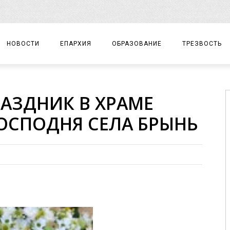
НОВОСТИ
ЕПАРХИЯ
ОБРАЗОВАНИЕ
ТРЕЗВОСТЬ
АРХИЕРЕЙ
ПРАВОСЛАВНАЯ ГИМНАЗИЯ
СОБЫТИЯ
АЗДНИК В ХРАМЕ
ЕПАРХИАЛЬНОЕ УПРАВЛЕНИЕ
ЦЕНТР «ВОЗРОЖДЕНИЕ»
ДОКУМЕНТЫ
ОСПОДНЯ СЕЛА БРЫНЬ
ДОКУМЕНТЫ
ДЕТСКИЙ ТУРИЗМ
ЗАМЕТКИ
ЕПАРХИАЛЬНЫЕ ОТДЕЛЫ
ДУХОВЕНСТВО
БЛАГОЧИНИЯ
ХРАМЫ И МОНАСТЫРИ
МАТЕРИАЛЫ