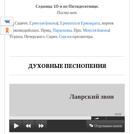
Седмица 10-я по Пятидесятнице.
Поста нет.
0
Сщмчч.
Ермолая
(
икона
),
Ермиппа
и
Ермократа
, иереев
0
Никомидийских. Прмц.
Параскевы
. Прп.
Моисея
(
икона
)
Угрина, Печерского. Сщмч.
Сергия
пресвитера.
ДУХОВНЫЕ ПЕСНОПЕНИЯ
Лаврский звон
00:00
Отдельным окном