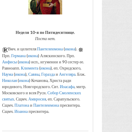
Неделя 10-я по Пятидесятнице.
Поста нет.
Вмч. и целителя
Пантелеимона
(
икона
).
Прп.
Германа
(
икона
) Аляскинского. Прп.
Анфисы
(
икона
) исп., игумении и 90 сестер ее.
Равноапп.
Климента
(
икона
), еп. Охридского,
Наума
(
икона
),
Саввы
,
Горазда
и
Ангеляра
. Блж.
Николая
(
икона
) Кочанова, Христа ради
юродивого, Новгородского. Свт.
Иоасафа
, митр.
Московского и всея Руси.
Собор Смоленских
святых
. Сщмч.
Амвросия
, еп. Сарапульского.
Сщмч.
Платона
и
Пантелеимона
пресвитера.
Сщмч.
Иоанна
пресвитера.