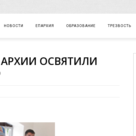
НОВОСТИ
ЕПАРХИЯ
ОБРАЗОВАНИЕ
ТРЕЗВОСТЬ
АРХИЕРЕЙ
ПРАВОСЛАВНАЯ ГИМНАЗИЯ
СОБЫТИЯ
ПАРХИИ ОСВЯТИЛИ
ЕПАРХИАЛЬНОЕ УПРАВЛЕНИЕ
ЦЕНТР «ВОЗРОЖДЕНИЕ»
ДОКУМЕНТЫ
Ю
ДОКУМЕНТЫ
ДЕТСКИЙ ТУРИЗМ
ЗАМЕТКИ
ЕПАРХИАЛЬНЫЕ ОТДЕЛЫ
ДУХОВЕНСТВО
БЛАГОЧИНИЯ
ХРАМЫ И МОНАСТЫРИ
МАТЕРИАЛЫ