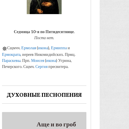
Седмица 10-я по Пятидесятнице.
Поста нет.
Сщмчч.
Ермолая
(
икона
),
Ермиппа
и
Ермократа
, иереев Никомидийских. Прмц.
Параскевы
. Прп.
Моисея
(
икона
) Угрина,
Печерского. Сщмч.
Сергия
пресвитера.
ДУХОВНЫЕ ПЕСНОПЕНИЯ
Аще и во гроб