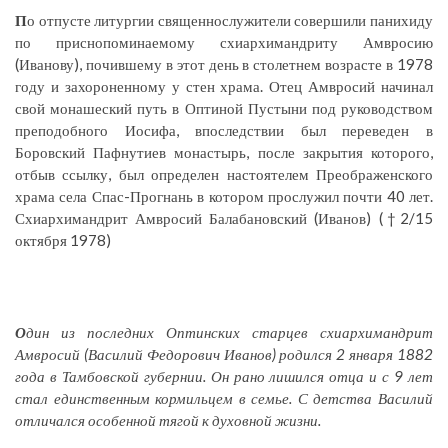
П
о отпусте литургии священнослужители совершили панихиду
по приснопоминаемому схиархимандриту Амвросию
(Иванову), почившему в этот день в столетнем возрасте в 1978
году и захороненному у стен храма. Отец Амвросий начинал
свой монашеский путь в Оптиной Пустыни под руководством
преподобного Иосифа, впоследствии был переведен в
Боровский Пафнутиев монастырь, после закрытия которого,
отбыв ссылку, был определен настоятелем Преображенского
храма села Спас-Прогнань в котором прослужил почти 40 лет.
Схиархимандрит Амвросий Балабановский (Иванов) (†2/15
октября 1978)
О
дин из последних Оптинских старцев схиархимандрит
Амвросий (Василий Федорович Иванов) родился 2 января 1882
года в Тамбовской губернии. Он рано лишился отца и с 9 лет
стал единственным кормильцем в семье. С детства Василий
отличался особенной тягой к духовной жизни.