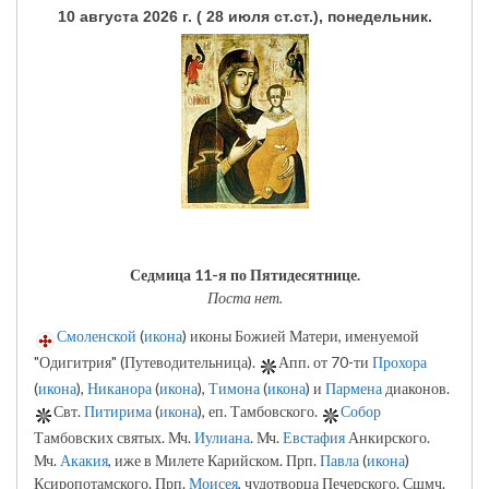
10 августа 2026 г. ( 28 июля ст.ст.), понедельник.
Седмица 11-я по Пятидесятнице.
Поста нет.
Смоленской
(
икона
) иконы Божией Матери, именуемой
"Одигитрия" (Путеводительница).
Апп. от 70-ти
Прохора
(
икона
),
Никанора
(
икона
),
Тимона
(
икона
) и
Пармена
диаконов.
Свт.
Питирима
(
икона
), еп. Тамбовского.
Собор
Тамбовских святых. Мч.
Иулиана
. Мч.
Евстафия
Анкирского.
Мч.
Акакия
, иже в Милете Карийском. Прп.
Павла
(
икона
)
Ксиропотамского. Прп.
Моисея
, чудотворца Печерского. Сщмч.