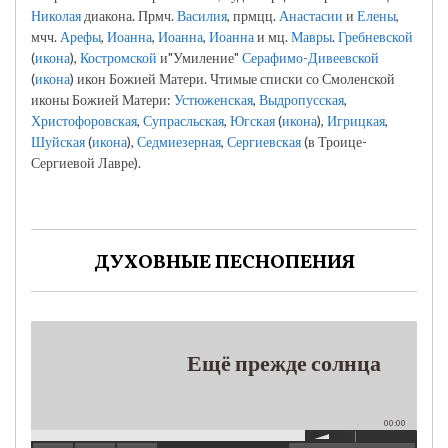
Николая
диакона. Прмч.
Василия
, прмцц.
Анастасии
и
Елены
,
мчч.
Арефы
,
Иоанна
,
Иоанна
,
Иоанна
и мц.
Мавры
.
Гребневской
(
икона
),
Костромской
и"Умиление"
Серафимо-Дивеевской
(
икона
) икон Божией Матери. Чтимые списки со Смоленской
иконы Божией Матери:
Устюженская
,
Выдропусская
,
Христофоровская
,
Супрасльская
,
Югская
(
икона
),
Игрицкая
,
Шуйская
(
икона
),
Седмиезерная
,
Сергиевская
(в Троице-
Сергиевой Лавре).
ДУХОВНЫЕ ПЕСНОПЕНИЯ
Ещё прежде солнца
00:00