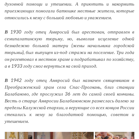
духовной помощи и утешении. А приютить и накормить
приезжающих помогали батюшке местные жители, которые
относились к нему с большой любовью и уважением.
В
1930 году отец Амвросий был арестован, отправлен в
семипалатинскую тюрьму, но, вымолив исцеление одной
безнадежно больной матери (жены начальника городской
тюрьмы), был выпущен из-под стражи на поселение. Три года
он регентовал в местном храме и подрабатывал по хозяйству,
а в 1933 году смог вернуться на свой приход.
В
1942 году отец Амвросий был назначен священником в
Преображенский храм села Спас-Прогнань, близ станции
Балабаново, где прослужил 36 лет до самой своей кончины.
Весть о старце Амвросии Балабановском разнеслась далеко за
пределы Калужской епархии, и верующие со всех концов России
стекались к нему за благодатной помощью, советом и
утешением.