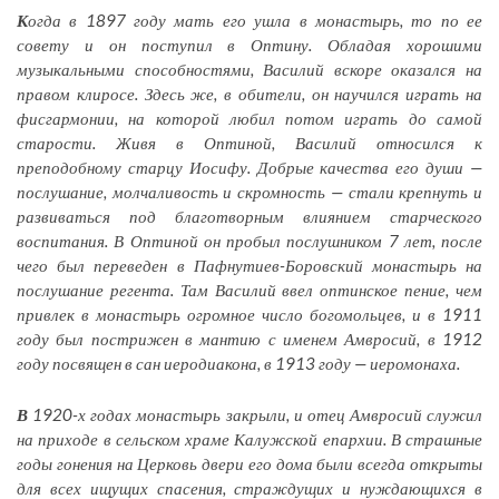
К
огда в 1897 году мать его ушла в монастырь, то по ее
совету и он поступил в Оптину. Обладая хорошими
музыкальными способностями, Василий вскоре оказался на
правом клиросе. Здесь же, в обители, он научился играть на
фисгармонии, на которой любил потом играть до самой
старости. Живя в Оптиной, Василий относился к
преподобному старцу Иосифу. Добрые качества его души —
послушание, молчаливость и скромность — стали крепнуть и
развиваться под благотворным влиянием старческого
воспитания. В Оптиной он пробыл послушником 7 лет, после
чего был переведен в Пафнутиев-Боровский монастырь на
послушание регента. Там Василий ввел оптинское пение, чем
привлек в монастырь огромное число богомольцев, и в 1911
году был пострижен в мантию с именем Амвросий, в 1912
году посвящен в сан иеродиакона, в 1913 году — иеромонаха.
В
1920-х годах монастырь закрыли, и отец Амвросий служил
на приходе в сельском храме Калужской епархии. В страшные
годы гонения на Церковь двери его дома были всегда открыты
для всех ищущих спасения, страждущих и нуждающихся в