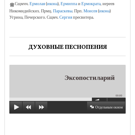
Сщмчч.
Ермолая
(
икона
),
Ермиппа
и
Ермократа
, иереев
Никомидийских. Прмц.
Параскевы
. Прп.
Моисея
(
икона
)
Угрина, Печерского. Сщмч.
Сергия
пресвитера.
ДУХОВНЫЕ ПЕСНОПЕНИЯ
Эксопостиларий
00:00
Отдельным окном