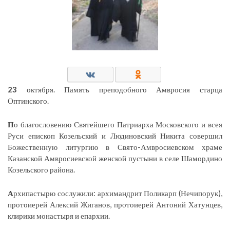
23
октября. Память преподобного Амвросия старца
Оптинского.
П
о благословению Святейшего Патриарха Московского и всея
Руси епископ Козельский и Людиновский Никита совершил
Божественную литургию в Свято-Амвросиевском храме
Казанской Амвросиевской женской пустыни в селе Шамордино
Козельского района.
А
рхипастырю сослужили: архимандрит Поликарп (Нечипорук),
протоиерей Алексий Жиганов, протоиерей Антоний Хатунцев,
клирики монастыря и епархии.