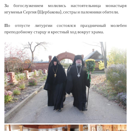
З
а богослужением молились настоятельница монастыря
игуменья Сергия (Щербакова), сестры и паломники обители.
П
о отпусте литургии состоялся праздничный молебен
преподобному старцу и крестный ход вокруг храма.