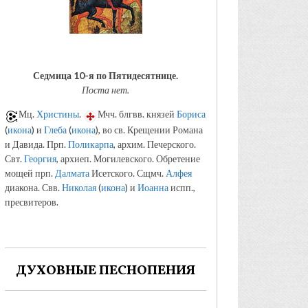
Седмица 10-я по Пятидесятнице.
Поста нет.
Мц.
Христины
.
Мчч. блгвв. князей
Бориса
(
икона
) и
Глеба
(
икона
), во св. Крещении Романа
и Давида. Прп.
Поликарпа
, архим. Печерского.
Свт.
Георгия
, архиеп. Могилевского. Обретение
мощей прп.
Далмата
Исетского. Сщмч.
Алфея
диакона. Свв.
Николая
(
икона
) и
Иоанна
испп.,
пресвитеров.
ДУХОВНЫЕ ПЕСНОПЕНИЯ