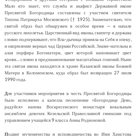
Мало кто знает, что служба и акафист Державной иконе
Пресвятой Богородицы составлены с участием святителя
Тихона Патриарха Московского († 1925). Знаменательно, что
святой образ был обнаружен в особое время — в начале
русского лихолетья. Царственный вид иконы, скипетр и держава
словно подчеркивают, что Вла-дычица приняла на Себя и опеку,
и окормление верных чад Церкви Российской. Знаме-нательна и
алая порфира Богоматери, цвет которой напоминает цвет
крови… словно в предзнаменование масштабных гонений. Ныне
эта святая икона находится в храме Казанской иконы Божией
Матери в Коломенском, куда образ был возвращен 27 июля
1990 года.
Д
ля участников мероприятия в честь Пресвятой Богородицы
было исполнено а капелла песнопение «Богородице Дево,
радуйся» напева Воскресенского монастыря вокальным
ансамблем девочек Козельской Православной гимназии под
управлением учащейся 9 класса Анны Родионовой.
П
одвиг мученичества и исповедничества во Имя Христова