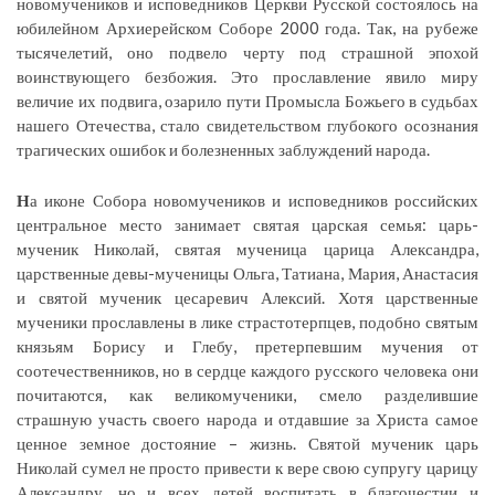
новомучеников и исповедников Церкви Русской состоялось на
юбилейном Архиерейском Соборе 2000 года. Так, на рубеже
тысячелетий, оно подвело черту под страшной эпохой
воинствующего безбожия. Это прославление явило миру
величие их подвига, озарило пути Промысла Божьего в судьбах
нашего Отечества, стало свидетельством глубокого осознания
трагических ошибок и болезненных заблуждений народа.
Н
а иконе Собора новомучеников и исповедников российских
центральное место занимает святая царская семья: царь-
мученик Николай, святая мученица царица Александра,
царственные девы-мученицы Ольга, Татиана, Мария, Анастасия
и святой мученик цесаревич Алексий. Хотя царственные
мученики прославлены в лике страстотерпцев, подобно святым
князьям Борису и Глебу, претерпевшим мучения от
соотечественников, но в сердце каждого русского человека они
почитаются, как великомученики, смело разделившие
страшную участь своего народа и отдавшие за Христа самое
ценное земное достояние – жизнь. Святой мученик царь
Николай сумел не просто привести к вере свою супругу царицу
Александру, но и всех детей воспитать в благочестии и