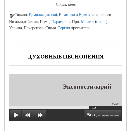
Поста нет.
Сщмчч.
Ермолая
(
икона
),
Ермиппа
и
Ермократа
, иереев
Никомидийских. Прмц.
Параскевы
. Прп.
Моисея
(
икона
)
Угрина, Печерского. Сщмч.
Сергия
пресвитера.
ДУХОВНЫЕ ПЕСНОПЕНИЯ
Эксопостиларий
00:00
Отдельным окном