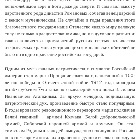
непоколебимой вере в Бога даже до смерти. И сам явил высоту
царственного рода династии Романовых, сочетав венец царский
с венцом мученическим. Не случайно в годы правления этого
благочестивого государя наше Отечество являло миру великую
силу не только в расцвете экономики, но и в духовном развитии:
такого количества прославлений русских святых, количества
открываемых храмов и устрояющихся монашеских обителей не
было ни в одно правление российских государей.
О
дним из музыкальных патриотических символов Российской
империи стал марш «Прощание славянки», написанный к 100-
летию победы в Отечественной войне 1812 года молодым
штаб-трубачом 7-го запасного кавалерийского полка Василием
Ивановичем Агапкиным. За яркую мелодию, поднимавшую
патриотический дух, произведение быстро стало популярным.
В годы кровавого революционного переворота марш подхвачен
Белой гвардией – армией Колчака, Белой добровольческой
армией, Сибирской народной армией и другими. Он стал
символом Родины для людей, вынужденно покинувших Россию,
но в то же время питал их израненные души и вселял надежду на