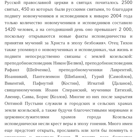
Русской православной церкви в святцах почиталось 2500
святых, 450 из которых были русскими святыми, то благодаря
подвигу новомучеников и исповедников к январю 2004 года
только количество новомучеников и исповедников составило
1420 человек, а на сегодняшний день оно превышает 2 000,
поскольку открываются новые факты исповедничества и
принятия мучений за Христа в эпоху безбожия». Отец Тихон
также упомянул о новомучениках и исповедниках, чья жизнь и
подвиги непосредственно связаны с землей козельской:
преподобноисповедник Никон (Беляев), преподобноисповедник
Рафаил (Шейченко), преподобномученики Лаврентий,
Иоанникий, Пантелеимон (Шибанов), Гурий (Самойлов),
Викентий, Пафнутий (Костин), Игнатий (Даланов),
священномученик Иоанн Сперанский, мученики Евтихий,
Авенир, Савва, Борис (Козлов). Многие из них после закрытия
Оптиной Пустыни служили в городских и сельских храмах
земли козельской, а также будучи благочестивыми мирянами и
церковнослужителями храмов города Козельска
исповеднически несли крест веры в эпоху гонения. Много имен
еще предстоит открыть, прославить или хотя бы помянуть о
упокоении у престола Божия. В память всех безвестно