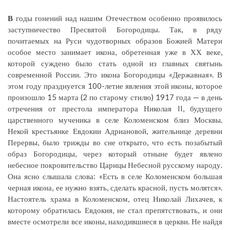
В
годы гонений над нашим Отечеством особенно проявилось
заступничество Пресвятой Богородицы. Так, в ряду
почитаемых на Руси чудотворных образов Божией Матери
особое место занимает икона, обретенная уже в ХХ веке,
которой суждено было стать одной из главных святынь
современной России. Это икона Богородицы «Державная». В
этом году празднуется 100-летие явления этой иконы, которое
произошло 15 марта (2 по старому стилю) 1917 года — в день
отречения от престола императора Николая II, будущего
царственного мученика в селе Коломенском близ Москвы.
Некой крестьянке Евдокии Адриановой, жительнице деревни
Перервы, было трижды во сне открыто, что есть позабытый
образ Богородицы, через который отныне будет явлено
небесное покровительство Царицы Небесной русскому народу.
Она ясно слышала слова: «Есть в селе Коломенском большая
черная икона, ее нужно взять, сделать красной, пусть молятся».
Настоятель храма в Коломенском, отец Николай Лихачев, к
которому обратилась Евдокия, не стал препятствовать, и они
вместе осмотрели все иконы, находившиеся в церкви. Не найдя