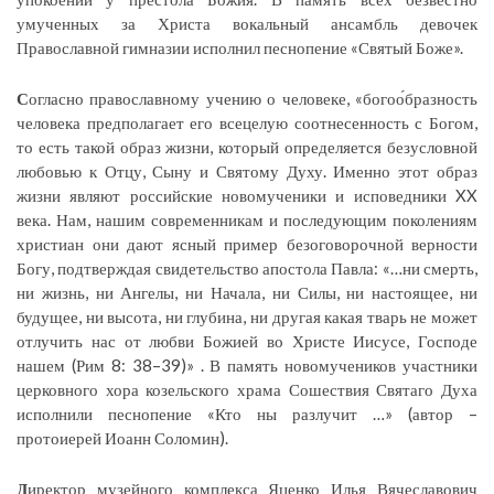
умученных за Христа вокальный ансамбль девочек
Православной гимназии исполнил песнопение «Святый Боже».
С
огласно православному учению о человеке, «богоо́бразность
человека предполагает его всецелую соотнесенность с Богом,
то есть такой образ жизни, который определяется безусловной
любовью к Отцу, Сыну и Святому Духу. Именно этот образ
жизни являют российские новомученики и исповедники XX
века. Нам, нашим современникам и последующим поколениям
христиан они дают ясный пример безоговорочной верности
Богу, подтверждая свидетельство апостола Павла: «…ни смерть,
ни жизнь, ни Ангелы, ни Начала, ни Силы, ни настоящее, ни
будущее, ни высота, ни глубина, ни другая какая тварь не может
отлучить нас от любви Божией во Христе Иисусе, Господе
нашем (Рим 8: 38–39)» . В память новомучеников участники
церковного хора козельского храма Сошествия Святаго Духа
исполнили песнопение «Кто ны разлучит …» (автор –
протоиерей Иоанн Соломин).
Д
иректор музейного комплекса Яценко Илья Вячеславович