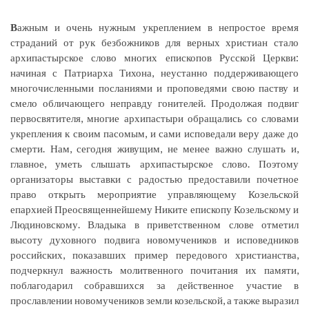
В
ажным и очень нужным укреплением в непростое время
страданий от рук безбожников для верных христиан стало
архипастырское слово многих епископов Русской Церкви:
начиная с Патриарха Тихона, неустанно поддерживающего
многочисленными посланиями и проповедями свою паству и
смело обличающего неправду гонителей. Продолжая подвиг
первосвятителя, многие архипастыри обращались со словами
укрепления к своим пасомым, и сами исповедали веру даже до
смерти. Нам, сегодня живущим, не менее важно слушать и,
главное, уметь слышать архипастырское слово. Поэтому
организаторы выставки с радостью предоставили почетное
право открыть мероприятие управляющему Козельской
епархией Преосвященнейшему Никите епископу Козельскому и
Людиновскому. Владыка в приветственном слове отметил
высоту духовного подвига новомучеников и исповедников
российских, показавших пример передового христианства,
подчеркнул важность молитвенного почитания их памяти,
поблагодарил собравшихся за действенное участие в
прославлении новомучеников земли козельской, а также выразил