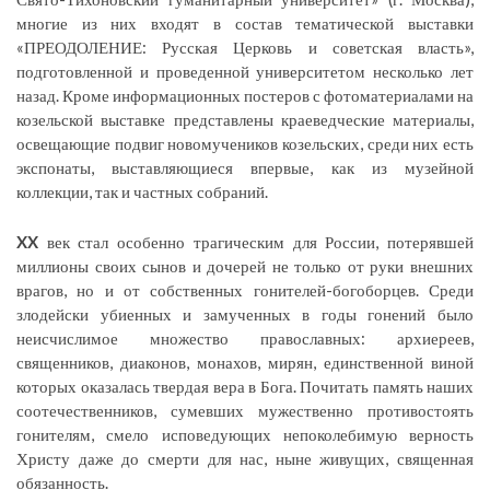
многие из них входят в состав тематической выставки
«ПРЕОДОЛЕНИЕ: Русская Церковь и советская власть»,
подготовленной и проведенной университетом несколько лет
назад. Кроме информационных постеров с фотоматериалами на
козельской выставке представлены краеведческие материалы,
освещающие подвиг новомучеников козельских, среди них есть
экспонаты, выставляющиеся впервые, как из музейной
коллекции, так и частных собраний.
XX
век стал особенно трагическим для России, потерявшей
миллионы своих сынов и дочерей не только от руки внешних
врагов, но и от собственных гонителей-богоборцев. Среди
злодейски убиенных и замученных в годы гонений было
неисчислимое множество православных: архиереев,
священников, диаконов, монахов, мирян, единственной виной
которых оказалась твердая вера в Бога. Почитать память наших
соотечественников, сумевших мужественно противостоять
гонителям, смело исповедующих непоколебимую верность
Христу даже до смерти для нас, ныне живущих, священная
обязанность.