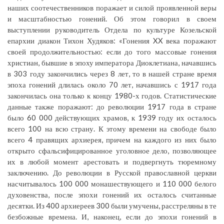
наших соотечественников поражает и силой проявленной веры
и масштабностью гонений. Об этом говорил в своем
выступлении руководитель Отдела по культуре Козельской
епархии диакон Тихон Худяков: «Гонения XX века поражают
своей продолжительностью: если до того массовые гонения
христиан, бывшие в эпоху императора Диоклетиана, начавшись
в 303 году закончились через 8 лет, то в нашей стране время
эпоха гонений длилась около 70 лет, начавшись с 1917 года
закончилась она только к концу 1980-х годов. Статистические
данные также поражают: до революции 1917 года в стране
было 60 000 действующих храмов, к 1939 году их осталось
всего 100 на всю страну. К этому времени на свободе было
всего 4 правящих архиерея, причем на каждого из них было
открыто сфальсифицированное уголовное дело, позволяющее
их в любой момент арестовать и подвергнуть тюремному
заключению. До революции в Русской православной церкви
насчитывалось 100 000 монашествующего и 110 000 белого
духовенства, после эпохи гонений их осталось считанные
десятки. Из 400 архиереев 300 были умучены, расстреляны в те
безбожные времена. И, наконец, если до эпохи гонений в