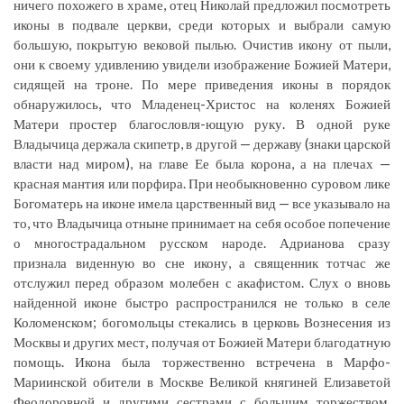
ничего похожего в храме, отец Николай предложил посмотреть
иконы в подвале церкви, среди которых и выбрали самую
большую, покрытую вековой пылью. Очистив икону от пыли,
они к своему удивлению увидели изображение Божией Матери,
сидящей на троне. По мере приведения иконы в порядок
обнаружилось, что Младенец-Христос на коленях Божией
Матери простер благословля-ющую руку. В одной руке
Владычица держала скипетр, в другой — державу (знаки царской
власти над миром), на главе Ее была корона, а на плечах —
красная мантия или порфира. При необыкновенно суровом лике
Богоматерь на иконе имела царственный вид — все указывало на
то, что Владычица отныне принимает на себя особое попечение
о многострадальном русском народе. Адрианова сразу
признала виденную во сне икону, а священник тотчас же
отслужил перед образом молебен с акафистом. Слух о вновь
найденной иконе быстро распространился не только в селе
Коломенском; богомольцы стекались в церковь Вознесения из
Москвы и других мест, получая от Божией Матери благодатную
помощь. Икона была торжественно встречена в Марфо-
Мариинской обители в Москве Великой княгиней Елизаветой
Феодоровной и другими сестрами с большим торжеством.