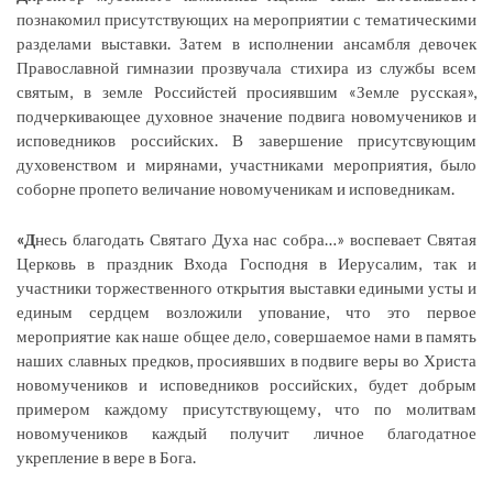
познакомил присутствующих на мероприятии с тематическими
разделами выставки. Затем в исполнении ансамбля девочек
Православной гимназии прозвучала стихира из службы всем
святым, в земле Российстей просиявшим «Земле русская»,
подчеркивающее духовное значение подвига новомучеников и
исповедников российских. В завершение присутсвующим
духовенством и мирянами, участниками мероприятия, было
соборне пропето величание новомученикам и исповедникам.
«Д
несь благодать Святаго Духа нас собра…» воспевает Святая
Церковь в праздник Входа Господня в Иерусалим, так и
участники торжественного открытия выставки едиными усты и
единым сердцем возложили упование, что это первое
мероприятие как наше общее дело, совершаемое нами в память
наших славных предков, просиявших в подвиге веры во Христа
новомучеников и исповедников российских, будет добрым
примером каждому присутствующему, что по молитвам
новомучеников каждый получит личное благодатное
укрепление в вере в Бога.