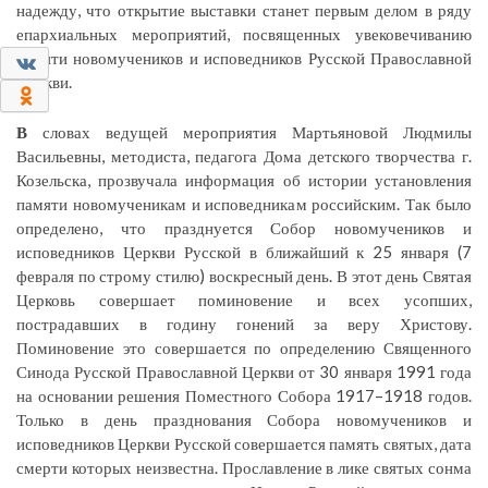
надежду, что открытие выставки станет первым делом в ряду
епархиальных мероприятий, посвященных увековечиванию
памяти новомучеников и исповедников Русской Православной
0
Церкви.
0
В
словах ведущей мероприятия Мартьяновой Людмилы
Васильевны, методиста, педагога Дома детского творчества г.
Козельска, прозвучала информация об истории установления
памяти новомученикам и исповедникам российским. Так было
определено, что празднуется Собор новомучеников и
исповедников Церкви Русской в ближайший к 25 января (7
февраля по строму стилю) воскресный день. В этот день Святая
Церковь совершает поминовение и всех усопших,
пострадавших в годину гонений за веру Христову.
Поминовение это совершается по определению Священного
Синода Русской Православной Церкви от 30 января 1991 года
на основании решения Поместного Собора 1917–1918 годов.
Только в день празднования Собора новомучеников и
исповедников Церкви Русской совершается память святых, дата
смерти которых неизвестна. Прославление в лике святых сонма