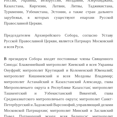
России, Украины, Белоруссии, Молдавии, Азербайджана,
Казахстана, Киргизии, Латвии, Литвы, Таджикистана,
Туркмении, Узбекистана, Эстонии, а также стран дальнего
зарубежья, в которых существуют епархии Русской
Православной Церкви.
Председателем Архиерейского Собора, согласно Уставу
Русской Православной Церкви, является Патриарх Московский
и всея Руси.
В
президиум Собора входят постоянные члены Священного
Синода: Блаженнейший митрополит Киевский и всея Украины
Онуфрий; митрополит Крутицкий и Коломенский Ювеналий;
митрополит Кишиневский и всея Молдовы Владимир;
митрополит Астанайский и Казахстанский Александр, глава
Митрополичьего округа в Республике Казахстан; митрополит
Ташкентский и Узбекистанский Викентий, глава
Среднеазиатского митрополичьего округа; митрополит Санкт-
Петербургский и Ладожский Варсонофий, управляющий делами
Московской Патриархии; митрополит Минский и Заславский
Павел, Патриарший экзарх всея Беларуси; митрополит