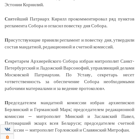
Эстонии Корнилий.
С
вятейший Патриарх Кирилл прокомментировал ряд пунктов
регламента Собора и огласил повестку дня Собора.
П
рисутствующие приняли регламент и повестку дня, утвердили
состав мандатной, редакционной и счетной комиссий.
С
екретарем Архиерейского Собора избран митрополит Санкт-
Петербургский и Ладожский Варсонофий, управляющий делами
Московской Патриархии. По Уставу, секретарь несет
«ответственность за обеспечение Собора необходимыми
рабочими материалами и за ведение протоколов».
П
редседателем мандатной комиссии избран архиепископ
Берлинский и Германский Марк; председателем редакционной
комиссии — митрополит Минский и Заславский Павел,
Патриарший экзарх всея Беларуси; председателем счетной
0
комиссии — митрополит Горловский и Славянский Митрофан.
0