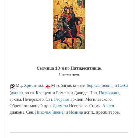
Седмица 10-я по Пятидесятнице.
Поста нет.
Мц.
Христины
.
Мчч. блгвв. князей
Бориса
(
икона
) и
Глеба
(
икона
), во св. Крещении Романа и Давида. Прп.
Поликарпа
,
архим. Печерского. Свт.
Георгия
, архиеп. Могилевского.
Обретение мощей прп.
Далмата
Исетского. Сщмч.
Алфея
диакона. Свв.
Николая
(
икона
) и
Иоанна
испп., пресвитеров.