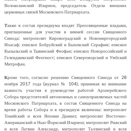
Волоколамский Иларион, председатель Отдела внешних
церковных связей Московского Патриархата.
Т
акже в состав президиума входят Преосвященные владыки,
приглашенные для участия в зимней сессии Священного
Синода: митрополит Кировоградский и Новомиргородский
Иоасаф; епископ Бобруйский и Быховский Серафим; епископ
Кызыльский и Тывинский Феофан; епископ Новороссийский и
Геленджикский Феогност; епископ Североморский и Умбский
Митрофан.
К
роме того, согласно решению Священного Синода от 28
ноября 2017 года (журнал № 104), принимая во внимание
важность участия в руководстве работой Архиерейского
Собора предстоятелей автономных и самоуправляемых частей
Московского Патриархата, в состав Священного Синода на
время работы Собора и в президиум включены: митрополит
Токийский и всея Японии Даниил; митрополит Восточно-
Американский и Нью-Йоркский Иларион; митрополит Рижский
и всея Латвии Александр, митрополит Таллинский и всея