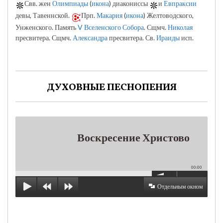
Свв. жен
Олимпиады
(
икона
) диакониссы
и
Евпраксии
девы, Тавеннской.
Прп.
Макария
(
икона
) Желтоводского,
Унженского. Память
V Вселенского Собора
. Сщмч.
Николая
пресвитера. Сщмч.
Александра
пресвитера. Св.
Ираиды
исп.
ДУХОВНЫЕ ПЕСНОПЕНИЯ
Воскресение Христово
00:00
Отдельным окном