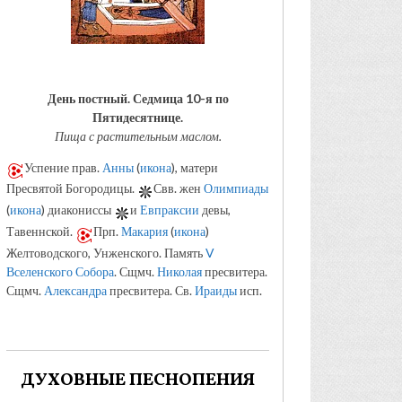
День постный.
Седмица 10-я по
Пятидесятнице.
Пища с растительным маслом.
Успение прав.
Анны
(
икона
), матери
Пресвятой Богородицы.
Свв. жен
Олимпиады
(
икона
) диакониссы
и
Евпраксии
девы,
Тавеннской.
Прп.
Макария
(
икона
)
Желтоводского, Унженского. Память
V
Вселенского Собора
. Сщмч.
Николая
пресвитера.
Сщмч.
Александра
пресвитера. Св.
Ираиды
исп.
ДУХОВНЫЕ ПЕСНОПЕНИЯ