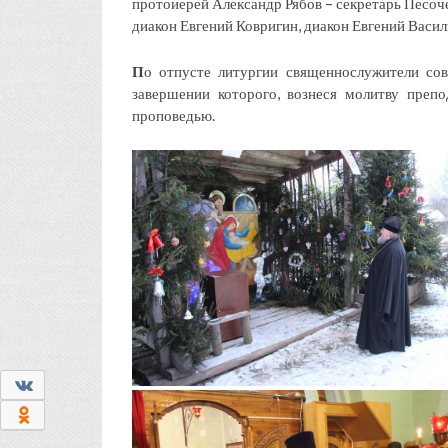
протоиерей Александр Рябов – секретарь Песоч
диакон Евгений Ковригин, диакон Евгений Васил
П
о отпусте литургии священнослужители со
завершении которого, вознеся молитву преп
проповедью.
0
0