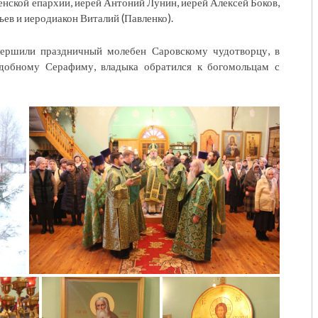
енской епархии, иерей Антоний Лунин, иерей Алексей Боков,
ьев и иеродиакон Виталий (Павленко).
вершили праздничный молебен Саровскому чудотворцу, в
одобному Серафиму, владыка обратился к богомольцам с