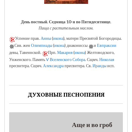
День постный.
Седмица 10-я по Пятидесятнице.
Пища с растительным маслом.
Успение прав.
Анны
(
икона
), матери Пресвятой Богородицы.
Свв. жен
Олимпиады
(
икона
) диакониссы
и
Евпраксии
девы, Тавеннской.
Прп.
Макария
(
икона
) Желтоводского,
Унженского. Память
V Вселенского Собора
. Сщмч.
Николая
пресвитера. Сщмч.
Александра
пресвитера. Св.
Ираиды
исп.
ДУХОВНЫЕ ПЕСНОПЕНИЯ
Аще и во гроб