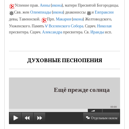
Успение прав.
Анны
(
икона
), матери Пресвятой Богородицы.
Свв. жен
Олимпиады
(
икона
) диакониссы
и
Евпраксии
девы, Тавеннской.
Прп.
Макария
(
икона
) Желтоводского,
Унженского. Память
V Вселенского Собора
. Сщмч.
Николая
пресвитера. Сщмч.
Александра
пресвитера. Св.
Ираиды
исп.
ДУХОВНЫЕ ПЕСНОПЕНИЯ
Ещё прежде солнца
00:00
Отдельным окном