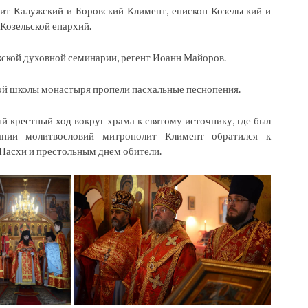
т Калужский и Боровский Климент, епископ Козельский и
Козельской епархий.
ской духовной семинарии, регент Иоанн Майоров.
ой школы монастыря пропели пасхальные песнопения.
й крестный ход вокруг храма к святому источнику, где был
ании молитвословий митрополит Климент обратился к
Пасхи и престольным днем обители.