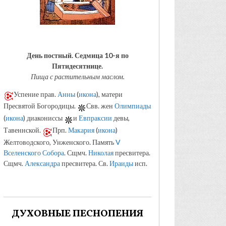
День постный.
Седмица 10-я по
Пятидесятнице.
Пища с растительным маслом.
Успение прав.
Анны
(
икона
), матери
Пресвятой Богородицы.
Свв. жен
Олимпиады
(
икона
) диакониссы
и
Евпраксии
девы,
Тавеннской.
Прп.
Макария
(
икона
)
Желтоводского, Унженского. Память
V
Вселенского Собора
. Сщмч.
Николая
пресвитера.
Сщмч.
Александра
пресвитера. Св.
Ираиды
исп.
ДУХОВНЫЕ ПЕСНОПЕНИЯ