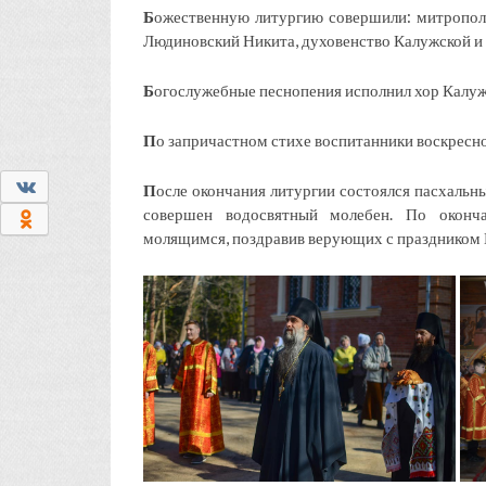
Б
ожественную литургию совершили: митрополи
Людиновский Никита, духовенство Калужской и 
Б
огослужебные песнопения исполнил хор Калуж
П
о запричастном стихе воспитанники воскресн
0
П
осле окончания литургии состоялся пасхальны
совершен водосвятный молебен. По оконч
0
молящимся, поздравив верующих с праздником 