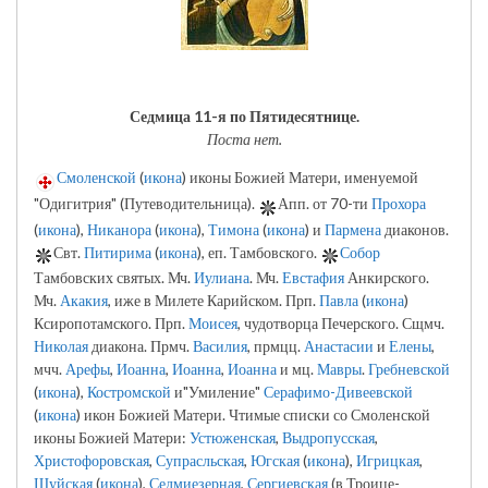
Седмица 11-я по Пятидесятнице.
Поста нет.
Смоленской
(
икона
) иконы Божией Матери, именуемой
"Одигитрия" (Путеводительница).
Апп. от 70-ти
Прохора
(
икона
),
Никанора
(
икона
),
Тимона
(
икона
) и
Пармена
диаконов.
Свт.
Питирима
(
икона
), еп. Тамбовского.
Собор
Тамбовских святых. Мч.
Иулиана
. Мч.
Евстафия
Анкирского.
Мч.
Акакия
, иже в Милете Карийском. Прп.
Павла
(
икона
)
Ксиропотамского. Прп.
Моисея
, чудотворца Печерского. Сщмч.
Николая
диакона. Прмч.
Василия
, прмцц.
Анастасии
и
Елены
,
мчч.
Арефы
,
Иоанна
,
Иоанна
,
Иоанна
и мц.
Мавры
.
Гребневской
(
икона
),
Костромской
и"Умиление"
Серафимо-Дивеевской
(
икона
) икон Божией Матери. Чтимые списки со Смоленской
иконы Божией Матери:
Устюженская
,
Выдропусская
,
Христофоровская
,
Супрасльская
,
Югская
(
икона
),
Игрицкая
,
Шуйская
(
икона
),
Седмиезерная
,
Сергиевская
(в Троице-