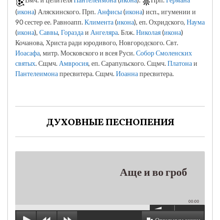
(
икона
) Аляскинского. Прп.
Анфисы
(
икона
) исп., игумении и
90 сестер ее. Равноапп.
Климента
(
икона
), еп. Охридского,
Наума
(
икона
),
Саввы
,
Горазда
и
Ангеляра
. Блж.
Николая
(
икона
)
Кочанова, Христа ради юродивого, Новгородского. Свт.
Иоасафа
, митр. Московского и всея Руси.
Собор Смоленских
святых
. Сщмч.
Амвросия
, еп. Сарапульского. Сщмч.
Платона
и
Пантелеимона
пресвитера. Сщмч.
Иоанна
пресвитера.
ДУХОВНЫЕ ПЕСНОПЕНИЯ
Аще и во гроб
00:00