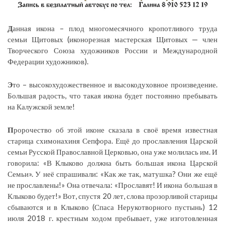
Д
анная икона – плод многомесячного кропотливого труда
семьи Щитовых (иконорезная мастерская Щитовых — член
Творческого Союза художников России и Международной
Федерации художников).
Э
то – высокохудожественное и высокодуховное произведение.
Большая радость, что такая икона будет постоянно пребывать
на Калужской земле!
П
ророчество об этой иконе сказала в своё время известная
старица схимонахиня Сепфора. Ещё до прославления Царской
семьи Русской Православной Церковью, она уже молилась им. И
говорила: «В Клыково должна быть большая икона Царской
Семьи». У неё спрашивали: «Как же так, матушка? Они же ещё
не прославлены!» Она отвечала: «Прославят! И икона большая в
Клыково будет!» Вот, спустя 20 лет, слова прозорливой старицы
сбываются и в Клыково (Спаса Нерукотворного пустынь) 12
июля 2018 г. крестным ходом пребывает, уже изготовленная