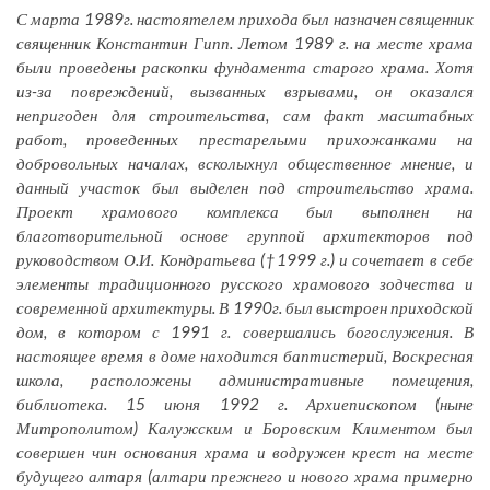
С марта 1989г. настоятелем прихода был назначен священник
священник Константин Гипп. Летом 1989 г. на месте храма
были проведены раскопки фундамента старого храма. Хотя
из-за повреждений, вызванных взрывами, он оказался
непригоден для строительства, сам факт масштабных
работ, проведенных престарелыми прихожанками на
добровольных началах, всколыхнул общественное мнение, и
данный участок был выделен под строительство храма.
Проект храмового комплекса был выполнен на
благотворительной основе группой архитекторов под
руководством О.И. Кондратьева (†1999 г.) и сочетает в себе
элементы традиционного русского храмового зодчества и
современной архитектуры. В 1990г. был выстроен приходской
дом, в котором с 1991 г. совершались богослужения. В
настоящее время в доме находится баптистерий, Воскресная
школа, расположены административные помещения,
библиотека. 15 июня 1992 г. Архиепископом (ныне
Митрополитом) Калужским и Боровским Климентом был
совершен чин основания храма и водружен крест на месте
будущего алтаря (алтари прежнего и нового храма примерно