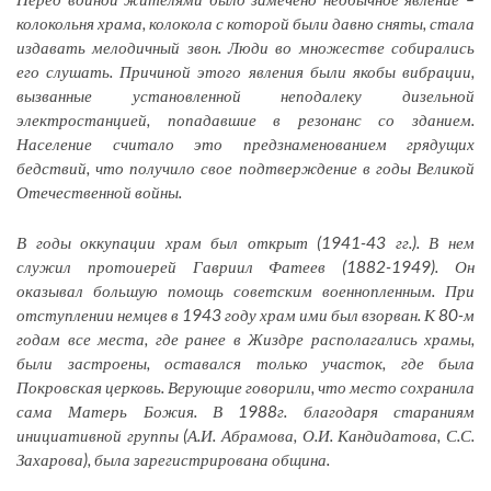
колокольня храма, колокола с которой были давно сняты, стала
издавать мелодичный звон. Люди во множестве собирались
его слушать. Причиной этого явления были якобы вибрации,
вызванные установленной неподалеку дизельной
электростанцией, попадавшие в резонанс со зданием.
Население считало это предзнаменованием грядущих
бедствий, что получило свое подтверждение в годы Великой
Отечественной войны.
В годы оккупации храм был открыт (1941-43 гг.). В нем
служил протоиерей Гавриил Фатеев (1882-1949). Он
оказывал большую помощь советским военнопленным. При
отступлении немцев в 1943 году храм ими был взорван. К 80-м
годам все места, где ранее в Жиздре располагались храмы,
были застроены, оставался только участок, где была
Покровская церковь. Верующие говорили, что место сохранила
сама Матерь Божия. В 1988г. благодаря стараниям
инициативной группы (А.И. Абрамова, О.И. Кандидатова, С.С.
Захарова), была зарегистрирована община.