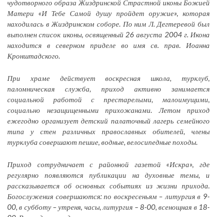
чудотворного образа Жиздринской Страстной иконы Божией
Матери «И Тебе Самой душу пройдет оружие», которая
находилась в Жиздринском соборе. По ним Л. Дегтеревой был
выполнен список иконы, освященный 26 августа 2004 г. Икона
находится в северном приделе во имя св. прав. Иоанна
Кронштадского.
При храме действует воскресная школа, турклуб,
паломническая служба, приход активно занимается
социальной работой с престарелыми, малоимущими,
социально незащищенными прихожанами. Летом приход
ежегодно организует детский палаточный лагерь семейного
типа у стен различных православных обителей, члены
турклуба совершают пешие, водные, велосипедные походы.
Приход сотрудничает с районной газетой «Искра», где
регулярно появляются публикации на духовные темы, и
рассказывается об основных событиях из жизни прихода.
Богослужения совершаются: по воскресеньям – литургия в 9-
00, в субботу – утреня, часы, литургия – 8-00, всенощная в 18-