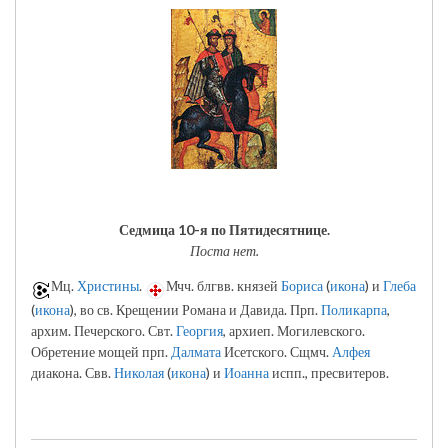
Седмица 10-я по Пятидесятнице.
Поста нет.
Мц.
Христины
.
Мчч. блгвв. князей
Бориса
(
икона
) и
Глеба
(
икона
), во св. Крещении Романа и Давида. Прп.
Поликарпа
,
архим. Печерского. Свт.
Георгия
, архиеп. Могилевского.
Обретение мощей прп.
Далмата
Исетского. Сщмч.
Алфея
диакона. Свв.
Николая
(
икона
) и
Иоанна
испп., пресвитеров.