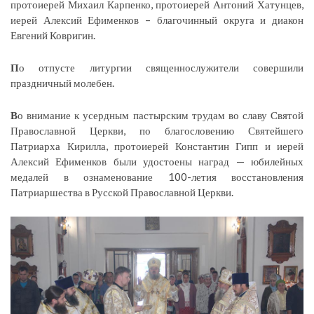
протоиерей Михаил Карпенко, протоиерей Антоний Хатунцев,
иерей Алексий Ефименков – благочинный округа и диакон
Евгений Ковригин.
П
о отпусте литургии священнослужители совершили
праздничный молебен.
В
о внимание к усердным пастырским трудам во славу Святой
Православной Церкви, по благословению Святейшего
Патриарха Кирилла, протоиерей Константин Гипп и иерей
Алексий Ефименков были удостоены наград — юбилейных
медалей в ознаменование 100-летия восстановления
Патриаршества в Русской Православной Церкви.