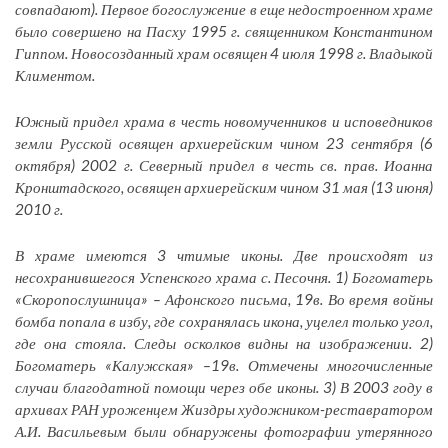
совпадают). Первое богослужение в еще недостроенном храме
было совершено на Пасху 1995 г. священником Константином
Гиппом. Новосозданный храм освящен 4 июля 1998 г. Владыкой
Климентом.
Южный придел храма в честь новомученников и исповедников
земли Русской освящен архиерейским чином 23 сентября (6
октября) 2002 г. Северный придел в честь св. прав. Иоанна
Кронштадского, освящен архиерейским чином 31 мая (13 июня)
2010 г.
В храме имеются 3 чтимые иконы. Две происходят из
несохранившегося Успенского храма с. Песочня. 1) Богоматерь
«Скоропослушница» – Афонского письма, 19в. Во время войны
бомба попала в избу, где сохранялась икона, уцелел только угол,
где она стояла. Следы осколков видны на изображении. 2)
Богоматерь «Калужская» –19в. Отмечены многочисленные
случаи благодатной помощи через обе иконы. 3) В 2003 году в
архивах РАН уроженцем Жиздры художником-реставратором
А.И. Васильевым были обнаружены фотографии утерянного