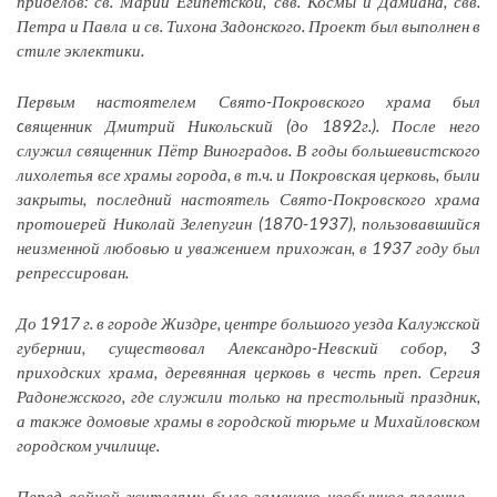
приделов: св. Марии Египетской, свв. Космы и Дамиана, свв.
Петра и Павла и св. Тихона Задонского. Проект был выполнен в
стиле эклектики.
Первым настоятелем Свято-Покровского храма был
cвященник Дмитрий Никольский (до 1892г.). После него
служил священник Пётр Виноградов. В годы большевистского
лихолетья все храмы города, в т.ч. и Покровская церковь, были
закрыты, последний настоятель Свято-Покровского храма
протоиерей Николай Зелепугин (1870-1937), пользовавшийся
неизменной любовью и уважением прихожан, в 1937 году был
репрессирован.
До 1917 г. в городе Жиздре, центре большого уезда Калужской
губернии, существовал Александро-Невский собор, 3
приходских храма, деревянная церковь в честь преп. Сергия
Радонежского, где служили только на престольный праздник,
а также домовые храмы в городской тюрьме и Михайловском
городском училище.
Перед войной жителями было замечено необычное явление –