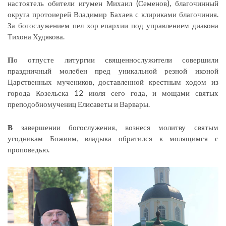
настоятель обители игумен Михаил (Семенов), благочинный
округа протоиерей Владимир Бахаев с клириками благочиния.
За богослужением пел хор епархии под управлением диакона
Тихона Худякова.
П
о отпусте литургии священнослужители совершили
праздничный молебен пред уникальной резной иконой
Царственных мучеников, доставленной крестным ходом из
города Козельска 12 июля сего года, и мощами святых
преподобномучениц Елисаветы и Варвары.
В
завершении богослужения, вознеся молитву святым
угодникам Божиим, владыка обратился к молящимся с
проповедью.