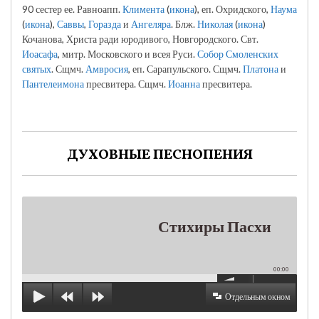
90 сестер ее. Равноапп.
Климента
(
икона
), еп. Охридского,
Наума
(
икона
),
Саввы
,
Горазда
и
Ангеляра
. Блж.
Николая
(
икона
)
Кочанова, Христа ради юродивого, Новгородского. Свт.
Иоасафа
, митр. Московского и всея Руси.
Собор Смоленских
святых
. Сщмч.
Амвросия
, еп. Сарапульского. Сщмч.
Платона
и
Пантелеимона
пресвитера. Сщмч.
Иоанна
пресвитера.
ДУХОВНЫЕ ПЕСНОПЕНИЯ
Стихиры Пасхи
00:00
Отдельным окном