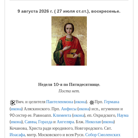
9 августа 2026 г. ( 27 июля ст.ст.), воскресенье.
Неделя 10-я по Пятидесятнице.
Поста нет.
Вмч. и целителя
Пантелеимона
(
икона
).
Прп.
Германа
(
икона
) Аляскинского. Прп.
Анфисы
(
икона
) исп., игумении и
90 сестер ее. Равноапп.
Климента
(
икона
), еп. Охридского,
Наума
(
икона
),
Саввы
,
Горазда
и
Ангеляра
. Блж.
Николая
(
икона
)
Кочанова, Христа ради юродивого, Новгородского. Свт.
Иоасафа
, митр. Московского и всея Руси.
Собор Смоленских