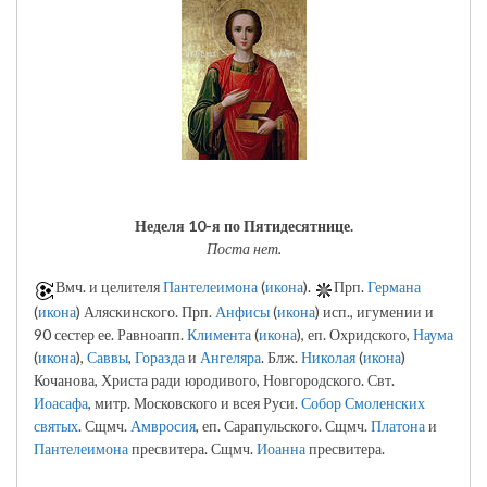
Неделя 10-я по Пятидесятнице.
Поста нет.
Вмч. и целителя
Пантелеимона
(
икона
).
Прп.
Германа
(
икона
) Аляскинского. Прп.
Анфисы
(
икона
) исп., игумении и
90 сестер ее. Равноапп.
Климента
(
икона
), еп. Охридского,
Наума
(
икона
),
Саввы
,
Горазда
и
Ангеляра
. Блж.
Николая
(
икона
)
Кочанова, Христа ради юродивого, Новгородского. Свт.
Иоасафа
, митр. Московского и всея Руси.
Собор Смоленских
святых
. Сщмч.
Амвросия
, еп. Сарапульского. Сщмч.
Платона
и
Пантелеимона
пресвитера. Сщмч.
Иоанна
пресвитера.