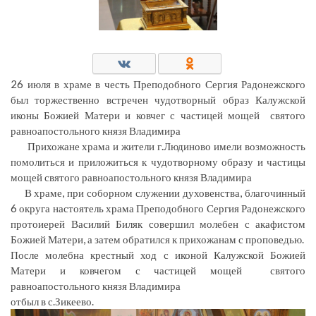
26 июля в храме в честь Преподобного Сергия Радонежского
был торжественно встречен чудотворный образ Калужской
иконы Божией Матери и ковчег с частицей мощей святого
равноапостольного князя Владимира
Прихожане храма и жители г.Людиново имели возможность
помолиться и приложиться к чудотворному образу и частицы
мощей святого равноапостольного князя Владимира
В храме, при соборном служении духовенства, благочинный
6 округа настоятель храма Преподобного Сергия Радонежского
протоиерей Василий Биляк совершил молебен с акафистом
Божией Матери, а затем обратился к прихожанам с проповедью.
После молебна крестный ход с иконой Калужской Божией
Матери и ковчегом с частицей мощей святого
равноапостольного князя Владимира
отбыл в с.Зикеево.