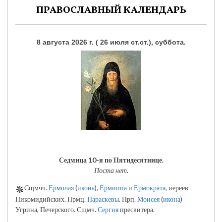
ПРАВОСЛАВНЫЙ КАЛЕНДАРЬ
8 августа 2026 г. ( 26 июля ст.ст.), суббота.
Седмица 10-я по Пятидесятнице.
Поста нет.
Сщмчч.
Ермолая
(
икона
),
Ермиппа
и
Ермократа
, иереев
Никомидийских. Прмц.
Параскевы
. Прп.
Моисея
(
икона
)
Угрина, Печерского. Сщмч.
Сергия
пресвитера.