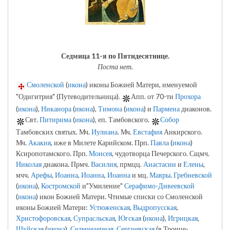
Седмица 11-я по Пятидесятнице.
Поста нет.
Смоленской
(
икона
) иконы Божией Матери, именуемой
"Одигитрия" (Путеводительница).
Апп. от 70-ти
Прохора
(
икона
),
Никанора
(
икона
),
Тимона
(
икона
) и
Пармена
диаконов.
Свт.
Питирима
(
икона
), еп. Тамбовского.
Собор
Тамбовских святых. Мч.
Иулиана
. Мч.
Евстафия
Анкирского.
Мч.
Акакия
, иже в Милете Карийском. Прп.
Павла
(
икона
)
Ксиропотамского. Прп.
Моисея
, чудотворца Печерского. Сщмч.
Николая
диакона. Прмч.
Василия
, прмцц.
Анастасии
и
Елены
,
мчч.
Арефы
,
Иоанна
,
Иоанна
,
Иоанна
и мц.
Мавры
.
Гребневской
(
икона
),
Костромской
и"Умиление"
Серафимо-Дивеевской
(
икона
) икон Божией Матери. Чтимые списки со Смоленской
иконы Божией Матери:
Устюженская
,
Выдропусская
,
Христофоровская
,
Супрасльская
,
Югская
(
икона
),
Игрицкая
,
Шуйская
(
икона
),
Седмиезерная
,
Сергиевская
(в Троице-