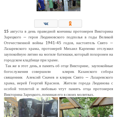
15
августа в день праведной кончины протоиерея Викторина
Зарецкого — героя Людиновского подполья в годы Великой
Отечественной войны 1941-45 годов, настоятель Свято —
Лазаревского храма, протоиерей Михаил Карпенко отслужил
заупокойную литию на могиле батюшки, который похоронен на
городском кладбище при храме.
Так же в этот день, в память об отце Викторине, заупокойные
богослужения совершили клирик Казанского собора
священник Алексий Сначев и клирик Свято — Лазаревского
храма, иерей Георгий Краснов. Жители города Людинова с
особой теплотой и любовью чтут память отца протоиерея
Викторина Зарецкого, поминая его в своих молитвах.