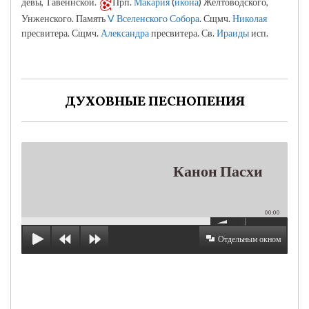
девы, Тавеннской.
Прп.
Макария
(
икона
) Желтоводского,
Унженского. Память
V Вселенского Собора
. Сщмч.
Николая
пресвитера. Сщмч.
Александра
пресвитера. Св.
Ираиды
исп.
ДУХОВНЫЕ ПЕСНОПЕНИЯ
Канон Пасхи
00:00
Отдельным окном