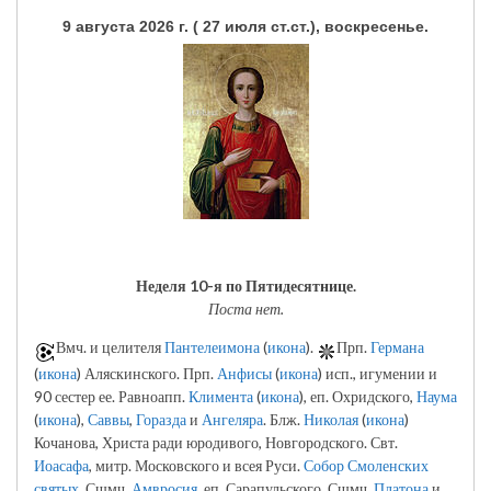
9 августа 2026 г. ( 27 июля ст.ст.), воскресенье.
Неделя 10-я по Пятидесятнице.
Поста нет.
Вмч. и целителя
Пантелеимона
(
икона
).
Прп.
Германа
(
икона
) Аляскинского. Прп.
Анфисы
(
икона
) исп., игумении и
90 сестер ее. Равноапп.
Климента
(
икона
), еп. Охридского,
Наума
(
икона
),
Саввы
,
Горазда
и
Ангеляра
. Блж.
Николая
(
икона
)
Кочанова, Христа ради юродивого, Новгородского. Свт.
Иоасафа
, митр. Московского и всея Руси.
Собор Смоленских
святых
. Сщмч.
Амвросия
, еп. Сарапульского. Сщмч.
Платона
и