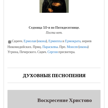
Седмица 10-я по Пятидесятнице.
Поста нет.
Сщмчч.
Ермолая
(
икона
),
Ермиппа
и
Ермократа
, иереев
Никомидийских. Прмц.
Параскевы
. Прп.
Моисея
(
икона
)
Угрина, Печерского. Сщмч.
Сергия
пресвитера.
ДУХОВНЫЕ ПЕСНОПЕНИЯ
Воскресение Христово