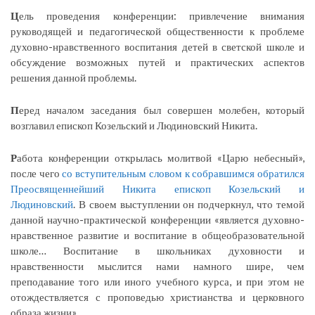
Ц
ель проведения конференции: привлечение внимания
руководящей и педагогической общественности к проблеме
духовно-нравственного воспитания детей в светской школе и
обсуждение возможных путей и практических аспектов
решения данной проблемы.
П
еред началом заседания был совершен молебен, который
возглавил епископ Козельский и Людиновский Никита.
Р
абота конференции открылась молитвой «Царю небесный»,
после чего
со вступительным словом к собравшимся обратился
Преосвященнейший Никита епископ Козельский и
Людиновский
. В своем выступлении он подчеркнул, что темой
данной научно-практической конференции «является духовно-
нравственное развитие и воспитание в общеобразовательной
школе… Воспитание в школьниках духовности и
нравственности мыслится нами намного шире, чем
преподавание того или иного учебного курса, и при этом не
отождествляется с проповедью христианства и церковного
образа жизни».