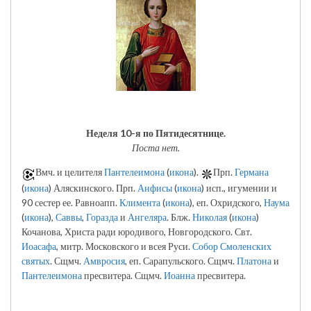
Неделя 10-я по Пятидесятнице.
Поста нет.
Вмч. и целителя
Пантелеимона
(
икона
).
Прп.
Германа
(
икона
) Аляскинского. Прп.
Анфисы
(
икона
) исп., игумении и
90 сестер ее. Равноапп.
Климента
(
икона
), еп. Охридского,
Наума
(
икона
),
Саввы
,
Горазда
и
Ангеляра
. Блж.
Николая
(
икона
)
Кочанова, Христа ради юродивого, Новгородского. Свт.
Иоасафа
, митр. Московского и всея Руси.
Собор Смоленских
святых
. Сщмч.
Амвросия
, еп. Сарапульского. Сщмч.
Платона
и
Пантелеимона
пресвитера. Сщмч.
Иоанна
пресвитера.