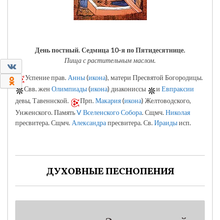
День постный.
Седмица 10-я по Пятидесятнице.
Пища с растительным маслом.
0
Успение прав.
Анны
(
икона
), матери Пресвятой Богородицы.
0
Свв. жен
Олимпиады
(
икона
) диакониссы
и
Евпраксии
девы, Тавеннской.
Прп.
Макария
(
икона
) Желтоводского,
Унженского. Память
V Вселенского Собора
. Сщмч.
Николая
пресвитера. Сщмч.
Александра
пресвитера. Св.
Ираиды
исп.
ДУХОВНЫЕ ПЕСНОПЕНИЯ