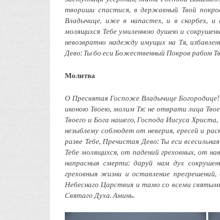
твориши спастися, в державный Твой покро
Владычице, иже в напастех, и в скорбех, и
молящихся Тебе умиленною душею и сокрушенн
невозвратно надежду имущих на Тя, избавления
Дево: Ты бо еси Божественный Покров рабом Т
Молитва
О Пресвятая Госпоже Владычице Богородице!
иконою Твоею, молим Тя: не отврати лица Тво
Твоего и Бога нашего, Господа Иисуса Христа
незыблему соблюдет от неверия, ересей и ра
разве Тебе, Пречистая Дево: Ты еси всесильна
Тебе молящихся, от падений греховных, от нав
напрасныя смерти: даруй нам дух сокрушен
греховныя жизни и оставление прегрешений, 
Небеснаго Царствия и тамо со всеми святыми
Святаго Духа. Аминь.