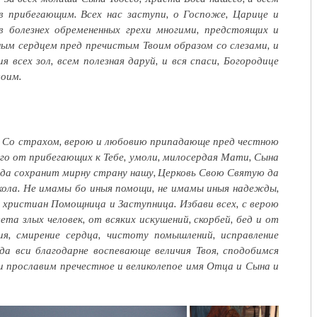
в прибегающим. Всех нас заступи, о Госпоже, Царице и
 в болезнех обремененных грехи многими, предстоящих и
ым сердцем пред пречистым Твоим образом со слезами, и
 всех зол, всем полезная даруй, и вся спаси, Богородице
воим.
 Со страхом, верою и любовию припадающе пред честною
его от прибегающих к Тебе, умоли, милосердая Мати, Сына
, да сохранит мирну страну нашу, Церковь Свою Святую да
скола. Не имамы бо иныя помощи, не имамы иныя надежды,
я христиан Помощница и Заступница. Избави всех, с верою
ета злых человек, от всяких искушений, скорбей, бед и от
ия, смирение сердца, чистоту помышлений, исправление
да вси благодарне воспевающе величия Твоя, сподобимся
 прославим пречестное и великолепое имя Отца и Сына и