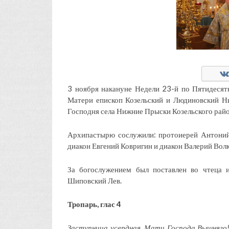
3 ноября накануне Недели 23-й по Пятидесят
Матери епископ Козельский и Людиновский Н
Господня села Нижние Прыски Козельского райо
Архипастырю сослужили: протоиерей Антоний
диакон Евгений Ковригин и диакон Валерий Волк
За богослужением был поставлен во чтеца 
Шиповский Лев.
Тропарь, глас 4
Заступница усердная, Мати Господа Вышняго! 