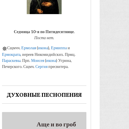
Седмица 10-я по Пятидесятнице.
Поста нет.
Сщмчч.
Ермолая
(
икона
),
Ермиппа
и
Ермократа
, иереев Никомидийских. Прмц.
Параскевы
. Прп.
Моисея
(
икона
) Угрина,
Печерского. Сщмч.
Сергия
пресвитера.
ДУХОВНЫЕ ПЕСНОПЕНИЯ
Аще и во гроб