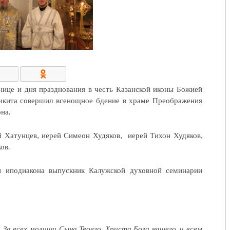
КОНТАКТЫ/РЕКВИЗИТЫ
нице и дня празднования в честь Казанской иконы Божией
икита совершил всенощное бдение в храме Преображения
на.
 Хатунцев, иерей Симеон Худяков, иерей Тихон Худяков,
ов.
и иподиакона выпускник Калужской духовной семинарии
За всех молиши Сына Твоего, Христа Бога нашего, и всем