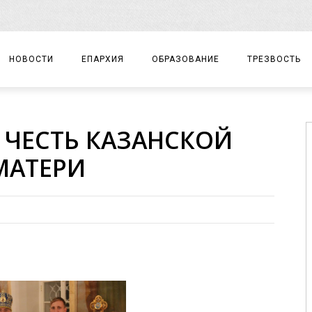
НОВОСТИ
ЕПАРХИЯ
ОБРАЗОВАНИЕ
ТРЕЗВОСТЬ
АРХИЕРЕЙ
ПРАВОСЛАВНАЯ ГИМНАЗИЯ
СОБЫТИЯ
 ЧЕСТЬ КАЗАНСКОЙ
ЕПАРХИАЛЬНОЕ УПРАВЛЕНИЕ
ЦЕНТР «ВОЗРОЖДЕНИЕ»
ДОКУМЕНТЫ
МАТЕРИ
ДОКУМЕНТЫ
ДЕТСКИЙ ТУРИЗМ
ЗАМЕТКИ
ЕПАРХИАЛЬНЫЕ ОТДЕЛЫ
ДУХОВЕНСТВО
БЛАГОЧИНИЯ
ХРАМЫ И МОНАСТЫРИ
МАТЕРИАЛЫ