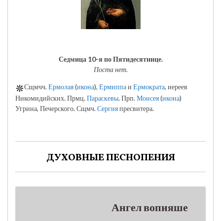
Седмица 10-я по Пятидесятнице.
Поста нет.
Сщмчч.
Ермолая
(
икона
),
Ермиппа
и
Ермократа
, иереев
Никомидийских. Прмц.
Параскевы
. Прп.
Моисея
(
икона
)
Угрина, Печерского. Сщмч.
Сергия
пресвитера.
ДУХОВНЫЕ ПЕСНОПЕНИЯ
Ангел вопияше