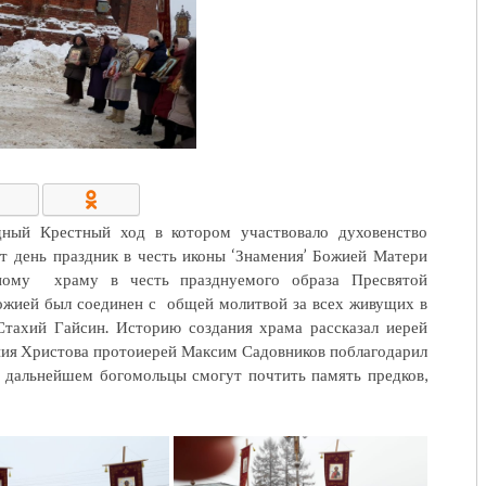
КОНТАКТЫ/РЕКВИЗИТЫ
дный Крестный ход в котором участвовало духовенство
т день праздник в честь иконы ‘Знамения’ Божией Матери
ному храму в честь празднуемого образа Пресвятой
жией был соединен с общей молитвой за всех живущих в
Стахий Гайсин. Историю создания храма рассказал иерей
ния Христова протоиерей Максим Садовников поблагодарил
в дальнейшем богомольцы смогут почтить память предков,