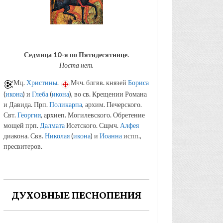
Седмица 10-я по Пятидесятнице.
Поста нет.
Мц.
Христины
.
Мчч. блгвв. князей
Бориса
(
икона
) и
Глеба
(
икона
), во св. Крещении Романа
и Давида. Прп.
Поликарпа
, архим. Печерского.
Свт.
Георгия
, архиеп. Могилевского. Обретение
мощей прп.
Далмата
Исетского. Сщмч.
Алфея
диакона. Свв.
Николая
(
икона
) и
Иоанна
испп.,
пресвитеров.
ДУХОВНЫЕ ПЕСНОПЕНИЯ