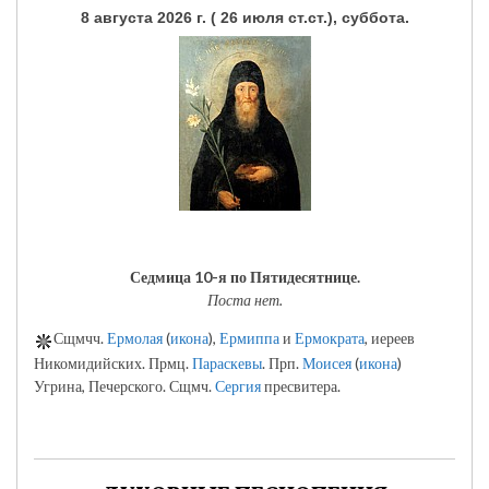
8 августа 2026 г. ( 26 июля ст.ст.), суббота.
Седмица 10-я по Пятидесятнице.
Поста нет.
Сщмчч.
Ермолая
(
икона
),
Ермиппа
и
Ермократа
, иереев
Никомидийских. Прмц.
Параскевы
. Прп.
Моисея
(
икона
)
Угрина, Печерского. Сщмч.
Сергия
пресвитера.