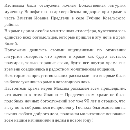
Изоповым была отслужена ночная Божественная литургия
мученику Вонифатию на архиерейском подворье при храме в
честь Зачатия Иоанна Предтечи в селе Губино Козельского
района.
В храме царила особая молитвенная атмосфера, чувствовалось
единство всех богомольцев, которые пришли в эту ночь в храм
Божий.
Прихожане делились своими ощущениями по окончании
литургии говорили, что время в храме как будто застыло,
полумрак, только горящие свечи, будто все внутри храма вне
времени соединились в радостном молитвенном общении.
Некоторые из присутствовавших рассказали, что впервые были
на богослужении в храме в новогоднюю ночь.
Настоятель храма иерей Максим рассказал всем пришедшим,
что именно в этом Иоанно — Предтеченском храме не было
подобных ночных богослужений вот уже 90 лет и отрадно, что
в эту ночь собравшиеся испросили у Господа благословения на
начало любого доброго дела, положили молитвенное основание
всем нашим начинаниям и делам в новом году!