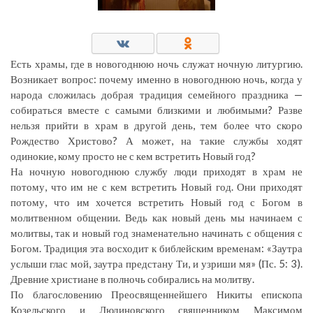
Есть храмы, где в новогоднюю ночь служат ночную литургию.
Возникает вопрос: почему именно в новогоднюю ночь, когда у
народа сложилась добрая традиция семейного праздника —
собираться вместе с самыми близкими и любимыми? Разве
нельзя прийти в храм в другой день, тем более что скоро
Рождество Христово? А может, на такие службы ходят
одинокие, кому просто не с кем встретить Новый год?
На ночную новогоднюю службу люди приходят в храм не
потому, что им не с кем встретить Новый год. Они приходят
потому, что им хочется встретить Новый год с Богом в
молитвенном общении. Ведь как новый день мы начинаем с
молитвы, так и новый год знаменательно начинать с общения с
Богом. Традиция эта восходит к библейским временам: «Заутра
услыши глас мой, заутра предстану Ти, и узриши мя» (Пс. 5: 3).
Древние христиане в полночь собирались на молитву.
По благословению Преосвященнейшего Никиты епископа
Козельского и Людиновского священником Максимом