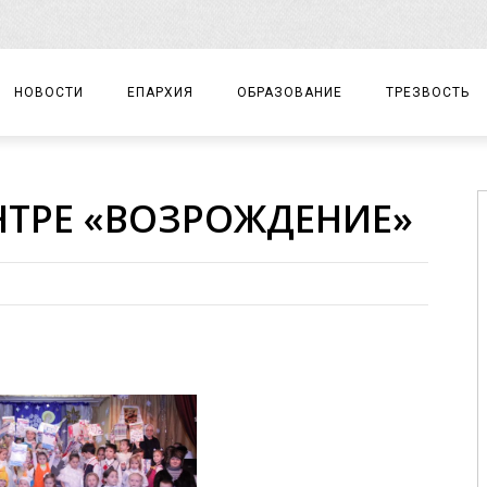
НОВОСТИ
ЕПАРХИЯ
ОБРАЗОВАНИЕ
ТРЕЗВОСТЬ
АРХИЕРЕЙ
ПРАВОСЛАВНАЯ ГИМНАЗИЯ
СОБЫТИЯ
НТРЕ «ВОЗРОЖДЕНИЕ»
ЕПАРХИАЛЬНОЕ УПРАВЛЕНИЕ
ЦЕНТР «ВОЗРОЖДЕНИЕ»
ДОКУМЕНТЫ
ДОКУМЕНТЫ
ДЕТСКИЙ ТУРИЗМ
ЗАМЕТКИ
ЕПАРХИАЛЬНЫЕ ОТДЕЛЫ
ДУХОВЕНСТВО
БЛАГОЧИНИЯ
ХРАМЫ И МОНАСТЫРИ
МАТЕРИАЛЫ