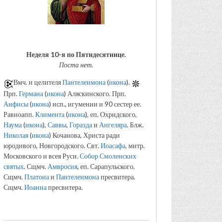
Неделя 10-я по Пятидесятнице.
Поста нет.
Вмч. и целителя
Пантелеимона
(
икона
).
Прп.
Германа
(
икона
) Аляскинского. Прп.
Анфисы
(
икона
) исп., игумении и 90 сестер ее.
Равноапп.
Климента
(
икона
), еп. Охридского,
Наума
(
икона
),
Саввы
,
Горазда
и
Ангеляра
. Блж.
Николая
(
икона
) Кочанова, Христа ради
юродивого, Новгородского. Свт.
Иоасафа
, митр.
Московского и всея Руси.
Собор Смоленских
святых
. Сщмч.
Амвросия
, еп. Сарапульского.
Сщмч.
Платона
и
Пантелеимона
пресвитера.
Сщмч.
Иоанна
пресвитера.