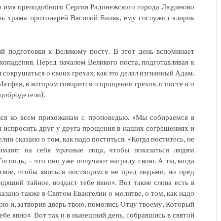
о имя преподобного Сергия Радонежского города Людиново
ль храма протоиерей Василий Биляк, ему сослужил клирик
ий подготовки к Великому посту. В этот день вспоминает
хопадения. Перед началом Великого поста, подготавливая к
 сокрушаться о своих грехах, как это делал изгнанный Адам.
Матфея, в котором говорится о прощении грехов, о посте и о
добродетели).
лся ко всем прихожанам с проповедью. «Мы собираемся в
ы испросить друг у друга прощения в наших согрешениях и
ии сказано о том, как надо поститься. «Когда поститесь, не
имают на себя мрачные лица, чтобы показаться людям
осподь, – что они уже получают награду свою. А ты, когда
твое, чтобы явиться постящимся не пред людьми, но пред
дящий тайное, воздаст тебе явно». Вот такие слова есть в
казано также в Святом Евангелии о молитве, о том, как надо
вою и, затворив дверь твою, помолись Отцу твоему, Который
тебе явно». Вот так и в нынешний день, собравшись в святой