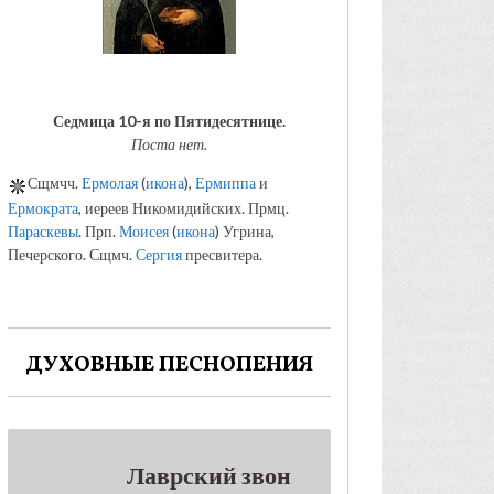
Седмица 10-я по Пятидесятнице.
Поста нет.
Сщмчч.
Ермолая
(
икона
),
Ермиппа
и
Ермократа
, иереев Никомидийских. Прмц.
Параскевы
. Прп.
Моисея
(
икона
) Угрина,
Печерского. Сщмч.
Сергия
пресвитера.
ДУХОВНЫЕ ПЕСНОПЕНИЯ
Лаврский звон