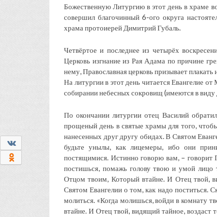
Божественную Литургию в этот день в храме в
совершил благочинный 6-ого округа настояте
храма протоиерей Димитрий Губаль.
Четвёртое и последнее из четырёх воскресен
Церковь изгнание из Рая Адама по причине гре
нему, Православная церковь призывает плакать и
На литургии в этот день читается Евангелие от 
собирании небесных сокровищ (имеются в виду 
По окончании литургии отец Василий обрати
прощеный день в святые храмы для того, чтоб
нанесенных друг другу обидах. В Святом Евангел
0
будьте унылы, как лицемеры, ибо они прин
0
постящимися. Истинно говорю вам, – говорит Г
постишься, помажь голову твою и умой лицо 
Отцом твоим, Который втайне. И Отец твой, ви
Святом Евангелии о том, как надо поститься. С
молиться. «Когда молишься, войди в комнату т
втайне. И Отец твой, видящий тайное, воздаст 