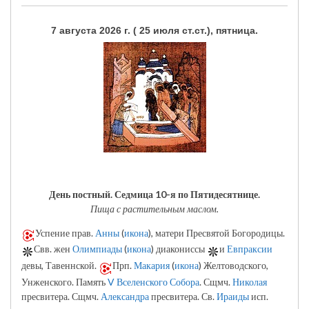
7 августа 2026 г. ( 25 июля ст.ст.), пятница.
День постный.
Седмица 10-я по Пятидесятнице.
Пища с растительным маслом.
Успение прав.
Анны
(
икона
), матери Пресвятой Богородицы.
Свв. жен
Олимпиады
(
икона
) диакониссы
и
Евпраксии
девы, Тавеннской.
Прп.
Макария
(
икона
) Желтоводского,
Унженского. Память
V Вселенского Собора
. Сщмч.
Николая
пресвитера. Сщмч.
Александра
пресвитера. Св.
Ираиды
исп.