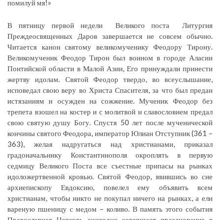
помилуй мя!»
В пятницу первой недели Великого поста Литургия
Преждеосвященных Даров завершается не совсем обычно.
Читается канон святому великомученику Феодору Тирону.
Великомученик Феодор Тирон был воином в городе Аласии
Понтийской области в Малой Азии, Его принуждали принести
жертву идолам. Святой Феодор твердо, во всеуслышание,
исповедал свою веру во Христа Спасителя, за что был предан
истязаниям и осужден на сожжение. Мученик Феодор без
трепета взошел на костер и с молитвой и славословием предал
свою святую душу Богу. Спустя 50 лет после мученической
кончины святого Феодора, император Юлиан Отступник (361 –
363), желая надругаться над христианами, приказал
градоначальнику Константинополя окроплять в первую
седмицу Великого Поста все съестные припасы на рынках
идоложертвенной кровью. Святой Феодор, явившись во сне
архиепископу Евдоксию, повелел ему объявить всем
христианам, чтобы никто не покупал ничего на рынках, а ели
вареную пшеницу с медом – коливо. В память этого события
Православная Церковь ежегодно совершает празднование в