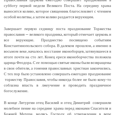
субботу первой недели Великого Поста. На середину храма
выносится коливо, которое священник благословляет с чтением
особой молитвы, а затем коливо раздается верующим.
Завершает первую седмицу поста празднование Торжества
православия — великого праздника, который отмечает церковь и
все верующие. Празднество посвящено событиям
Константинопольского собора. В далеком прошлом, а именно в
восьмом веке, началось восстание иконоборцев, затянувшееся в
итоге почти на сто лет. Конец ереси иконоборчества положила
царица Феодора. С ее помощью святые иконы были возвращены
в свои обители, а гонения православных христиан закончились.
С тех пор было установлено совершать ежегодно празднование
торжеству Православия, чтобы никогда более не было кому-то
соблазна впасть в лжеучение и проводить праздничное
богослужение.
В конце Литургии отец Василий и отец Димитрий совершили
молебное пение на середине храма перед иконами Спасителя и
Божией Матери, молясь Господу об утверждении в вере