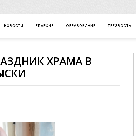
НОВОСТИ
ЕПАРХИЯ
ОБРАЗОВАНИЕ
ТРЕЗВОСТЬ
АРХИЕРЕЙ
ПРАВОСЛАВНАЯ ГИМНАЗИЯ
СОБЫТИЯ
АЗДНИК ХРАМА В
ЕПАРХИАЛЬНОЕ УПРАВЛЕНИЕ
ЦЕНТР «ВОЗРОЖДЕНИЕ»
ДОКУМЕНТЫ
ЫСКИ
ДОКУМЕНТЫ
ДЕТСКИЙ ТУРИЗМ
ЗАМЕТКИ
ЕПАРХИАЛЬНЫЕ ОТДЕЛЫ
ДУХОВЕНСТВО
БЛАГОЧИНИЯ
ХРАМЫ И МОНАСТЫРИ
МАТЕРИАЛЫ