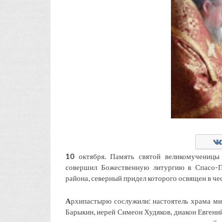
10
октября. Память святой великомученицы
совершил Божественную литургию в Спасо-П
района, северный придел которого освящен в че
А
рхипастырю сослужили: настоятель храма м
Барыкин, иерей Симеон Худяков, диакон Евгени