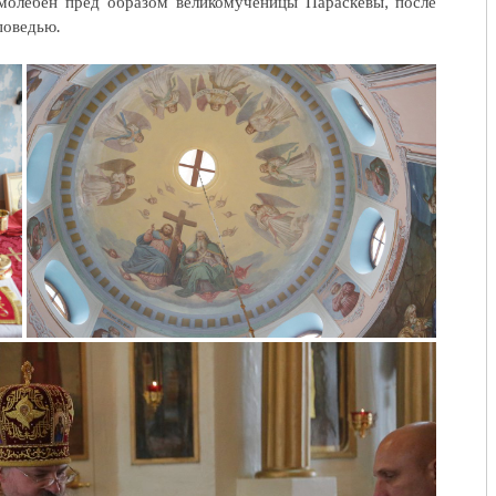
молебен пред образом великомученицы Параскевы, после
поведью.