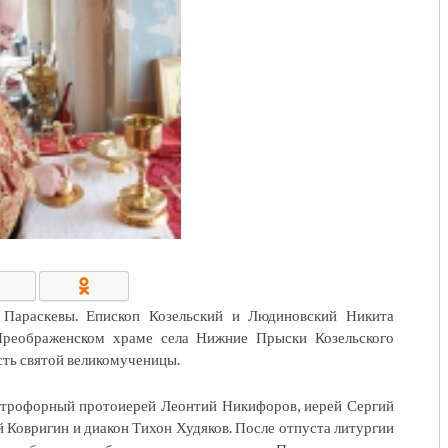
КОНТАКТЫ/РЕКВИЗИТЫ
 Параскевы. Епископ Козельский и Людиновский Никита
реображенском храме села Нижние Прыски Козельского
сть святой великомученицы.
итрофорный протоиерей Леонтий Никифоров, иерей Сергий
й Ковригин и диакон Тихон Худяков. После отпуста литургии