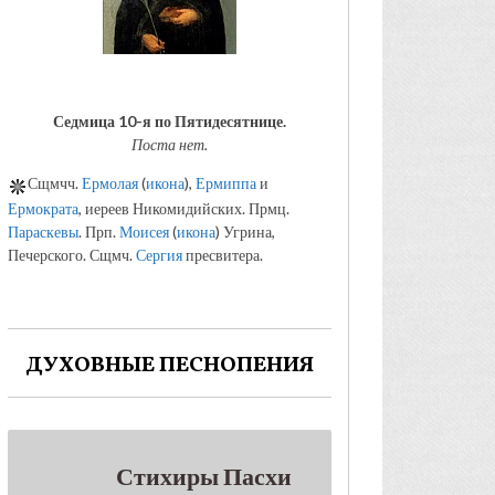
Седмица 10-я по Пятидесятнице.
Поста нет.
Сщмчч.
Ермолая
(
икона
),
Ермиппа
и
Ермократа
, иереев Никомидийских. Прмц.
Параскевы
. Прп.
Моисея
(
икона
) Угрина,
Печерского. Сщмч.
Сергия
пресвитера.
ДУХОВНЫЕ ПЕСНОПЕНИЯ
Стихиры Пасхи