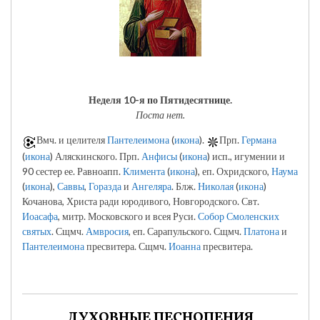
Неделя 10-я по Пятидесятнице.
Поста нет.
Вмч. и целителя
Пантелеимона
(
икона
).
Прп.
Германа
(
икона
) Аляскинского. Прп.
Анфисы
(
икона
) исп., игумении и
90 сестер ее. Равноапп.
Климента
(
икона
), еп. Охридского,
Наума
(
икона
),
Саввы
,
Горазда
и
Ангеляра
. Блж.
Николая
(
икона
)
Кочанова, Христа ради юродивого, Новгородского. Свт.
Иоасафа
, митр. Московского и всея Руси.
Собор Смоленских
святых
. Сщмч.
Амвросия
, еп. Сарапульского. Сщмч.
Платона
и
Пантелеимона
пресвитера. Сщмч.
Иоанна
пресвитера.
ДУХОВНЫЕ ПЕСНОПЕНИЯ