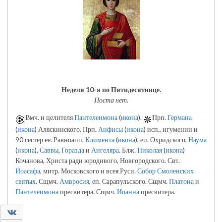
Неделя 10-я по Пятидесятнице.
Поста нет.
Вмч. и целителя
Пантелеимона
(
икона
).
Прп.
Германа
(
икона
) Аляскинского. Прп.
Анфисы
(
икона
) исп., игумении и
90 сестер ее. Равноапп.
Климента
(
икона
), еп. Охридского,
Наума
(
икона
),
Саввы
,
Горазда
и
Ангеляра
. Блж.
Николая
(
икона
)
Кочанова, Христа ради юродивого, Новгородского. Свт.
Иоасафа
, митр. Московского и всея Руси.
Собор Смоленских
святых
. Сщмч.
Амвросия
, еп. Сарапульского. Сщмч.
Платона
и
Пантелеимона
пресвитера. Сщмч.
Иоанна
пресвитера.
0