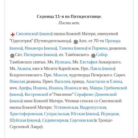
Седмица 11-я по Пятидесятнице.
Поста нет.
Смоленской
(
икона
) иконы Божией Матери, именуемой
"Одигитрия" (Путеводительница).
Апп. от 70-ти
Прохора
(
икона
),
Никанора
(
икона
),
Тимона
(
икона
) и
Пармена
диаконов.
Свт.
Питирима
(
икона
), еп. Тамбовского.
Собор
Тамбовских святых. Мч.
Иулиана
. Мч.
Евстафия
Анкирского.
Мч.
Акакия
, иже в Милете Карийском. Прп.
Павла
(
икона
)
Ксиропотамского. Прп.
Моисея
, чудотворца Печерского. Сщмч.
Николая
диакона. Прмч.
Василия
, прмцц.
Анастасии
и
Елены
,
мчч.
Арефы
,
Иоанна
,
Иоанна
,
Иоанна
и мц.
Мавры
.
Гребневской
(
икона
),
Костромской
и"Умиление"
Серафимо-Дивеевской
(
икона
) икон Божией Матери. Чтимые списки со Смоленской
иконы Божией Матери:
Устюженская
,
Выдропусская
,
Христофоровская
,
Супрасльская
,
Югская
(
икона
),
Игрицкая
,
Шуйская
(
икона
),
Седмиезерная
,
Сергиевская
(в Троице-
Сергиевой Лавре).