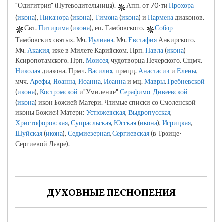
"Одигитрия" (Путеводительница).
Апп. от 70-ти
Прохора
(
икона
),
Никанора
(
икона
),
Тимона
(
икона
) и
Пармена
диаконов.
Свт.
Питирима
(
икона
), еп. Тамбовского.
Собор
Тамбовских святых. Мч.
Иулиана
. Мч.
Евстафия
Анкирского.
Мч.
Акакия
, иже в Милете Карийском. Прп.
Павла
(
икона
)
Ксиропотамского. Прп.
Моисея
, чудотворца Печерского. Сщмч.
Николая
диакона. Прмч.
Василия
, прмцц.
Анастасии
и
Елены
,
мчч.
Арефы
,
Иоанна
,
Иоанна
,
Иоанна
и мц.
Мавры
.
Гребневской
(
икона
),
Костромской
и"Умиление"
Серафимо-Дивеевской
(
икона
) икон Божией Матери. Чтимые списки со Смоленской
иконы Божией Матери:
Устюженская
,
Выдропусская
,
Христофоровская
,
Супрасльская
,
Югская
(
икона
),
Игрицкая
,
Шуйская
(
икона
),
Седмиезерная
,
Сергиевская
(в Троице-
Сергиевой Лавре).
ДУХОВНЫЕ ПЕСНОПЕНИЯ