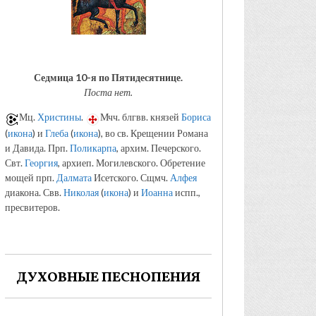
Седмица 10-я по Пятидесятнице.
Поста нет.
Мц.
Христины
.
Мчч. блгвв. князей
Бориса
(
икона
) и
Глеба
(
икона
), во св. Крещении Романа
и Давида. Прп.
Поликарпа
, архим. Печерского.
Свт.
Георгия
, архиеп. Могилевского. Обретение
мощей прп.
Далмата
Исетского. Сщмч.
Алфея
диакона. Свв.
Николая
(
икона
) и
Иоанна
испп.,
пресвитеров.
ДУХОВНЫЕ ПЕСНОПЕНИЯ