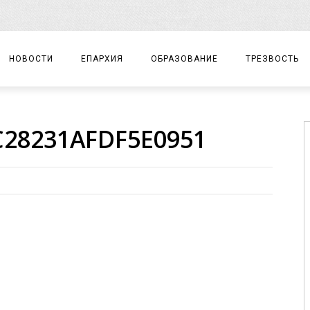
НОВОСТИ
ЕПАРХИЯ
ОБРАЗОВАНИЕ
ТРЕЗВОСТЬ
АРХИЕРЕЙ
ПРАВОСЛАВНАЯ ГИМНАЗИЯ
СОБЫТИЯ
C28231AFDF5E0951
ЕПАРХИАЛЬНОЕ УПРАВЛЕНИЕ
ЦЕНТР «ВОЗРОЖДЕНИЕ»
ДОКУМЕНТЫ
ДОКУМЕНТЫ
ДЕТСКИЙ ТУРИЗМ
ЗАМЕТКИ
ЕПАРХИАЛЬНЫЕ ОТДЕЛЫ
ДУХОВЕНСТВО
БЛАГОЧИНИЯ
ХРАМЫ И МОНАСТЫРИ
МАТЕРИАЛЫ