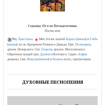
Седмица 10-я по Пятидесятнице.
Поста нет.
Мц.
Христины
.
Мчч. блгвв. князей
Бориса
(
икона
) и
Глеба
(
икона
), во св. Крещении Романа и Давида. Прп.
Поликарпа
,
архим. Печерского. Свт.
Георгия
, архиеп. Могилевского.
Обретение мощей прп.
Далмата
Исетского. Сщмч.
Алфея
диакона. Свв.
Николая
(
икона
) и
Иоанна
испп., пресвитеров.
ДУХОВНЫЕ ПЕСНОПЕНИЯ