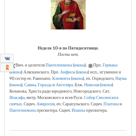
Неделя 10-я по Пятидесятнице.
Поста нет.
0
Вмч. и целителя
Пантелеимона
(
икона
).
Прп.
Германа
0
(
икона
) Аляскинского. Прп.
Анфисы
(
икона
) исп., игумении и
90 сестер ее. Равноапп.
Климента
(
икона
), еп. Охридского,
Наума
(
икона
),
Саввы
,
Горазда
и
Ангеляра
. Блж.
Николая
(
икона
)
Кочанова, Христа ради юродивого, Новгородского. Свт.
Иоасафа
, митр. Московского и всея Руси.
Собор Смоленских
святых
. Сщмч.
Амвросия
, еп. Сарапульского. Сщмч.
Платона
и
Пантелеимона
пресвитера. Сщмч.
Иоанна
пресвитера.