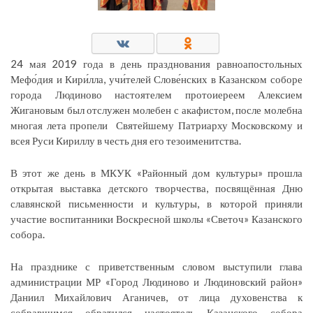
24 мая 2019 года в день празднования равноапостольных
Мефо́дия и Кири́лла, учи́телей Слове́нских в Казанском соборе
города Людиново настоятелем протоиереем Алексием
Жигановым был отслужен молебен с акафистом, после молебна
многая лета пропели Святейшему Патриарху Московскому и
всея Руси Кириллу в честь дня его тезоименитства.
В этот же день в МКУК «Районный дом культуры» прошла
открытая выставка детского творчества, посвящённая Дню
славянской письменности и культуры, в которой приняли
участие воспитанники Воскресной школы «Светоч» Казанского
собора.
На празднике с приветственным словом выступили глава
администрации МР «Город Людиново и Людиновский район»
Даниил Михайлович Аганичев, от лица духовенства к
собравшимся обратился настоятель Казанского собора