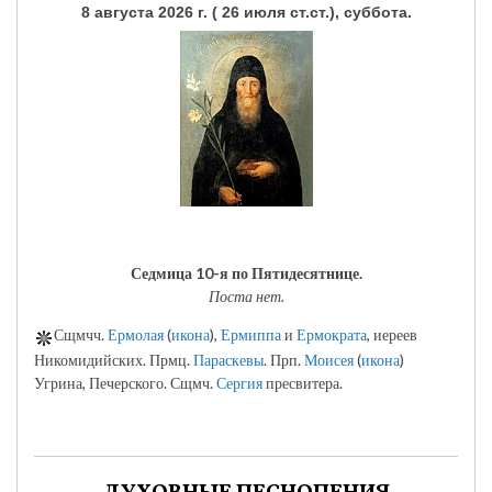
8 августа 2026 г. ( 26 июля ст.ст.), суббота.
Седмица 10-я по Пятидесятнице.
Поста нет.
Сщмчч.
Ермолая
(
икона
),
Ермиппа
и
Ермократа
, иереев
Никомидийских. Прмц.
Параскевы
. Прп.
Моисея
(
икона
)
Угрина, Печерского. Сщмч.
Сергия
пресвитера.