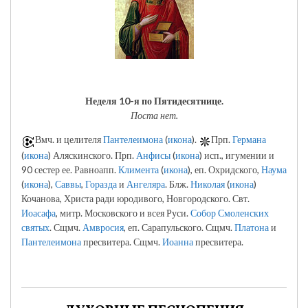
Неделя 10-я по Пятидесятнице.
Поста нет.
Вмч. и целителя
Пантелеимона
(
икона
).
Прп.
Германа
(
икона
) Аляскинского. Прп.
Анфисы
(
икона
) исп., игумении и
90 сестер ее. Равноапп.
Климента
(
икона
), еп. Охридского,
Наума
(
икона
),
Саввы
,
Горазда
и
Ангеляра
. Блж.
Николая
(
икона
)
Кочанова, Христа ради юродивого, Новгородского. Свт.
Иоасафа
, митр. Московского и всея Руси.
Собор Смоленских
святых
. Сщмч.
Амвросия
, еп. Сарапульского. Сщмч.
Платона
и
Пантелеимона
пресвитера. Сщмч.
Иоанна
пресвитера.